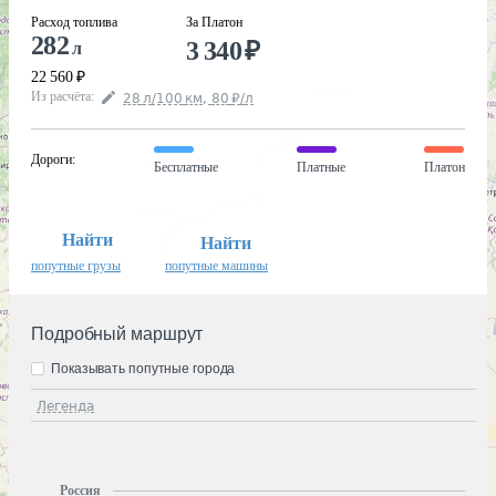
Расход топлива
За Платон
282
3 340
₽
л
22 560
₽
Из расчёта
:
28
л
/100
км
,
80
₽
/
л
Дороги
:
Бесплатные
Платные
Платон
Найти
Найти
попутные грузы
попутные машины
Подробный маршрут
Показывать попутные города
Легенда
Россия