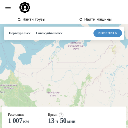
Найти грузы
Найти машины
→
ИЗМЕНИТЬ
Первоуральск
Новокуйбышевск
Расстояние
Время
1 007
13
50
км
ч
мин