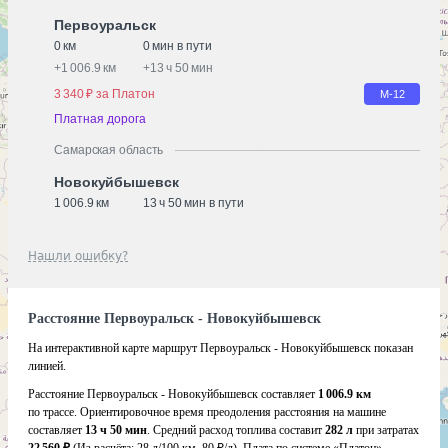
Первоуральск
0 км
0 мин в пути
+
1 006.9 км
+
13 ч 50 мин
3 340 ₽ за Платон
М-12
Платная дорога
Самарская область
Новокуйбышевск
1 006.9 км
13 ч 50 мин в пути
Нашли ошибку?
Расстояние Первоуральск - Новокуйбышевск
На интерактивной карте маршрут Первоуральск - Новокуйбышевск показан
линией.
Расстояние Первоуральск - Новокуйбышевск составляет
1 006.9 км
по трассе. Ориентировочное время преодоления расстояния на машине
составляет
13 ч 50 мин
. Средний расход топлива составит
282 л
при затратах