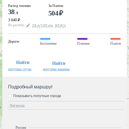
Расход топлива
За Платон
38
504
₽
л
3 040
₽
Из расчёта
:
28
л
/100
км
,
80
₽
/
л
Дороги
:
Бесплатные
Платные
Платон
Найти
Найти
попутные грузы
попутные машины
Подробный маршрут
Показывать попутные города
Легенда
Россия