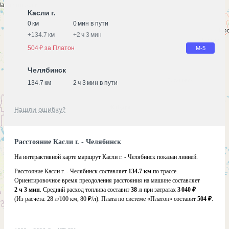
Касли г.
0 км
0 мин в пути
+
134.7 км
+
2 ч 3 мин
504 ₽ за Платон
М-5
Челябинск
134.7 км
2 ч 3 мин в пути
Нашли ошибку?
Расстояние Касли г. - Челябинск
На интерактивной карте маршрут Касли г. - Челябинск показан линией.
Расстояние Касли г. - Челябинск составляет
134.7 км
по трассе.
Ориентировочное время преодоления расстояния на машине составляет
2 ч 3 мин
. Средний расход топлива составит
38 л
при затратах
3 040 ₽
(Из расчёта:
28 л/100 км, 80 ₽/л)
. Плата по системе «Платон» составит
504 ₽
.