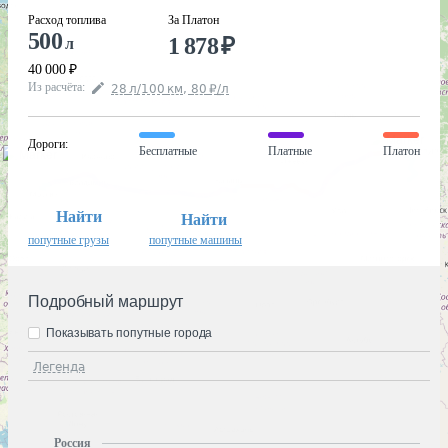
Расход топлива
За Платон
500
1 878
₽
л
40 000
₽
Из расчёта
:
28
л
/100
км
,
80
₽
/
л
Дороги
:
Бесплатные
Платные
Платон
Найти
Найти
попутные грузы
попутные машины
Подробный маршрут
Показывать попутные города
Легенда
Россия