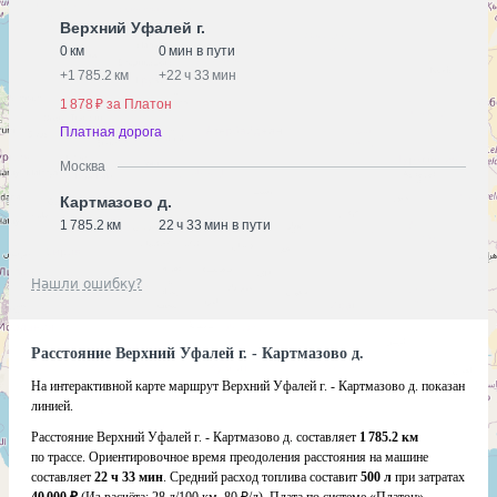
Верхний Уфалей г.
0 км
0 мин в пути
+
1 785.2 км
+
22 ч 33 мин
1 878 ₽ за Платон
Платная дорога
Москва
Картмазово д.
1 785.2 км
22 ч 33 мин в пути
Нашли ошибку?
Расстояние Верхний Уфалей г. - Картмазово д.
На интерактивной карте маршрут Верхний Уфалей г. - Картмазово д. показан
линией.
Расстояние Верхний Уфалей г. - Картмазово д. составляет
1 785.2 км
по трассе. Ориентировочное время преодоления расстояния на машине
составляет
22 ч 33 мин
. Средний расход топлива составит
500 л
при затратах