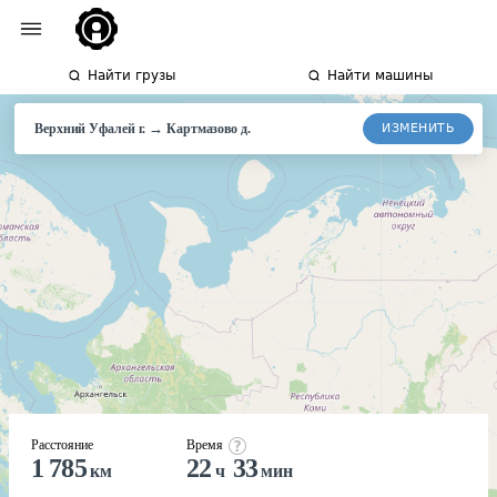
Найти грузы
Найти машины
→
ИЗМЕНИТЬ
Верхний Уфалей г.
Картмазово д.
Расстояние
Время
1 785
22
33
км
ч
мин