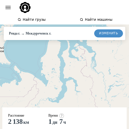
Найти грузы
Найти машины
→
ИЗМЕНИТЬ
Ревда г.
Междуреченск
г.
Расстояние
Время
2 138
1
7
км
дн
ч