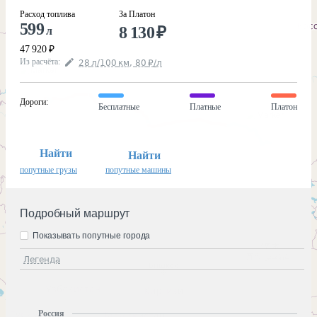
Расход топлива
За Платон
599
8 130
₽
л
47 920
₽
Из расчёта
:
28
л
/100
км
,
80
₽
/
л
Дороги
:
Бесплатные
Платные
Платон
Найти
Найти
попутные грузы
попутные машины
Подробный маршрут
Показывать попутные города
Легенда
Россия