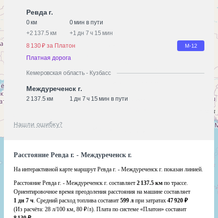
Ревда г.
0 км
0 мин в пути
+
2 137.5 км
+
1 дн 7 ч 15 мин
8 130 ₽ за Платон
М-12
Платная дорога
Кемеровская область - Кузбасс
Междуреченск г.
2 137.5 км
1 дн 7 ч 15 мин в пути
Нашли ошибку?
Расстояние Ревда г. - Междуреченск г.
На интерактивной карте маршрут Ревда г. - Междуреченск г. показан линией.
Расстояние Ревда г. - Междуреченск г. составляет
2 137.5 км
по трассе.
Ориентировочное время преодоления расстояния на машине составляет
1 дн 7 ч
. Средний расход топлива составит
599 л
при затратах
47 920 ₽
(Из расчёта:
28 л/100 км, 80 ₽/л)
. Плата по системе «Платон» составит