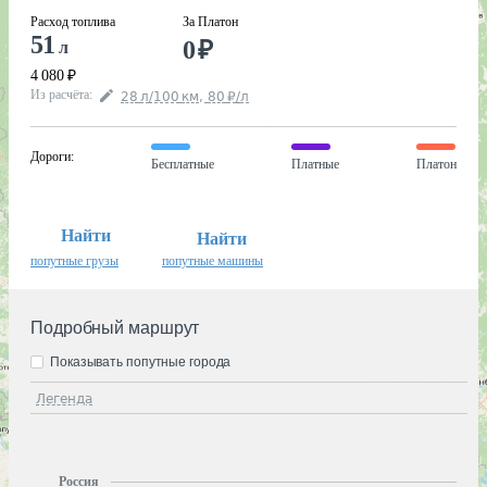
Расход топлива
За Платон
51
0
₽
л
4 080
₽
Из расчёта
:
28
л
/100
км
,
80
₽
/
л
Дороги
:
Бесплатные
Платные
Платон
Найти
Найти
попутные грузы
попутные машины
Подробный маршрут
Показывать попутные города
Легенда
Россия