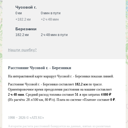
Чусовой г.
0 км
0 мин в пути
+
182.2 км
+
2 ч 48 мин
Березники
182.2 км
2 ч 48 мин в пути
Нашли ошибку?
Расстояние Чусовой г. - Березники
На интерактивной карте маршрут Чусовой г. - Березники показан линией.
Расстояние Чусовой г. - Березники составляет
182.2 км
по трассе.
Ориентировочное время преодоления расстояния на машине составляет
2 ч 48 мин
. Средний расход топлива составит
51 л
при затратах
4 080 ₽
(Из расчёта:
28 л/100 км, 80 ₽/л)
. Плата по системе «Платон» составит
0 ₽
.
1998 −
2026
©
«ATI.SU»
Алгоритм расчета расстояний базируется на данных, взятых из различных