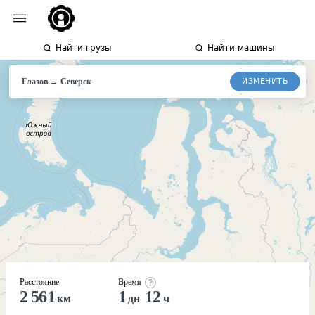
Найти грузы
Найти машины
→
ИЗМЕНИТЬ
Глазов
Северск
Расстояние
Время
2 561
1
12
км
дн
ч