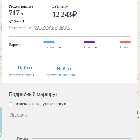
Расход топлива
За Платон
717
12 243
₽
л
57 360
₽
Из расчёта
:
28
л
/100
км
,
80
₽
/
л
Дороги
:
Бесплатные
Платные
Платон
Найти
Найти
попутные грузы
попутные машины
Подробный маршрут
Показывать попутные города
Легенда
Россия