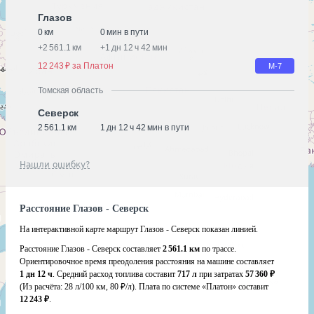
Глазов
0 км
0 мин в пути
+
2 561.1 км
+
1 дн 12 ч 42 мин
12 243 ₽ за Платон
М-7
Томская область
Северск
2 561.1 км
1 дн 12 ч 42 мин в пути
Нашли ошибку?
Расстояние Глазов - Северск
На интерактивной карте маршрут Глазов - Северск показан линией.
Расстояние Глазов - Северск составляет
2 561.1 км
по трассе.
Ориентировочное время преодоления расстояния на машине составляет
1 дн 12 ч
. Средний расход топлива составит
717 л
при затратах
57 360 ₽
(Из расчёта:
28 л/100 км, 80 ₽/л)
. Плата по системе «Платон» составит
12 243 ₽
.