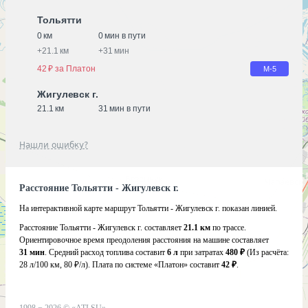
Тольятти
0 км
0 мин в пути
+
21.1 км
+
31 мин
42 ₽ за Платон
М-5
Жигулевск г.
21.1 км
31 мин в пути
Нашли ошибку?
Расстояние Тольятти - Жигулевск г.
На интерактивной карте маршрут Тольятти - Жигулевск г. показан линией.
Расстояние Тольятти - Жигулевск г. составляет
21.1 км
по трассе.
Ориентировочное время преодоления расстояния на машине составляет
31 мин
. Средний расход топлива составит
6 л
при затратах
480 ₽
(Из расчёта:
28 л/100 км, 80 ₽/л)
. Плата по системе «Платон» составит
42 ₽
.