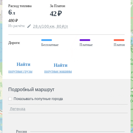
Расход топлива
За Платон
6
42
₽
л
480
₽
Из расчёта
:
28
л
/100
км
,
80
₽
/
л
Дороги
:
Бесплатные
Платные
Платон
Найти
Найти
попутные грузы
попутные машины
Подробный маршрут
Показывать попутные города
Легенда
Россия