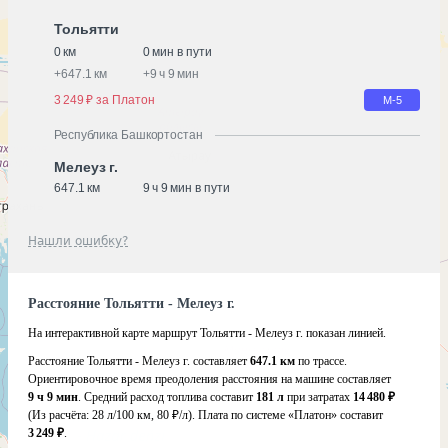
Тольятти
0 км
0 мин в пути
+
647.1 км
+
9 ч 9 мин
3 249 ₽ за Платон
М-5
Республика Башкортостан
Мелеуз г.
647.1 км
9 ч 9 мин в пути
Нашли ошибку?
Расстояние Тольятти - Мелеуз г.
На интерактивной карте маршрут Тольятти - Мелеуз г. показан линией.
Расстояние Тольятти - Мелеуз г. составляет
647.1 км
по трассе.
Ориентировочное время преодоления расстояния на машине составляет
9 ч 9 мин
. Средний расход топлива составит
181 л
при затратах
14 480 ₽
(Из расчёта:
28 л/100 км, 80 ₽/л)
. Плата по системе «Платон» составит
3 249 ₽
.