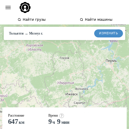
Найти грузы
Найти машины
→
ИЗМЕНИТЬ
Тольятти
Мелеуз
г.
Расстояние
Время
647
9
9
км
ч
мин