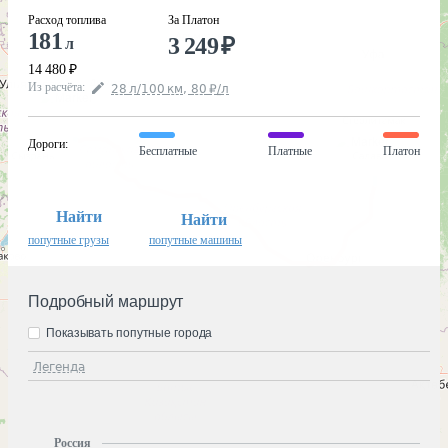
Расход топлива
За Платон
181
3 249
₽
л
14 480
₽
Из расчёта
:
28
л
/100
км
,
80
₽
/
л
Дороги
:
Бесплатные
Платные
Платон
Найти
Найти
попутные грузы
попутные машины
Подробный маршрут
Показывать попутные города
Легенда
Россия