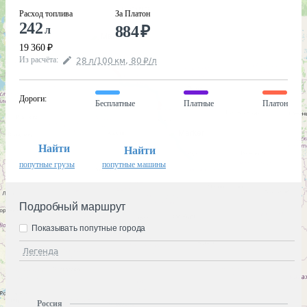
Расход топлива
За Платон
242
884
₽
л
19 360
₽
Из расчёта
:
28
л
/100
км
,
80
₽
/
л
Дороги
:
Бесплатные
Платные
Платон
Найти
Найти
попутные грузы
попутные машины
Подробный маршрут
Показывать попутные города
Легенда
Россия