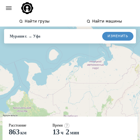
Найти грузы
Найти машины
→
ИЗМЕНИТЬ
Мураши г.
Уфа
Расстояние
Время
863
13
2
км
ч
мин