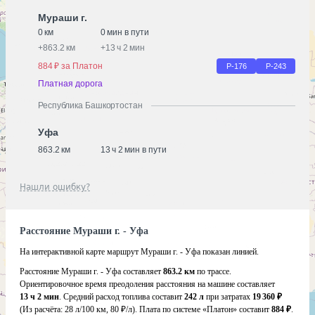
Мураши г.
0 км
0 мин в пути
+
863.2 км
+
13 ч 2 мин
884 ₽ за Платон
Р-176
Р-243
Платная дорога
Республика Башкортостан
Уфа
863.2 км
13 ч 2 мин в пути
Нашли ошибку?
Расстояние Мураши г. - Уфа
На интерактивной карте маршрут Мураши г. - Уфа показан линией.
Расстояние Мураши г. - Уфа составляет
863.2 км
по трассе.
Ориентировочное время преодоления расстояния на машине составляет
13 ч 2 мин
. Средний расход топлива составит
242 л
при затратах
19 360 ₽
(Из расчёта:
28 л/100 км, 80 ₽/л)
. Плата по системе «Платон» составит
884 ₽
.