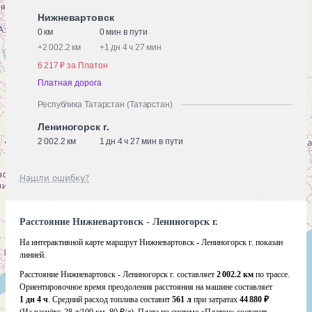
Нижневартовск
0 км
0 мин в пути
+
2 002.2 км
+
1 дн 4 ч 27 мин
6 217 ₽ за Платон
Платная дорога
Республика Татарстан (Татарстан)
Лениногорск г.
2 002.2 км
1 дн 4 ч 27 мин в пути
Нашли ошибку?
Расстояние Нижневартовск - Лениногорск г.
На интерактивной карте маршрут Нижневартовск - Лениногорск г. показан
линией.
Расстояние Нижневартовск - Лениногорск г. составляет
2 002.2 км
по трассе.
Ориентировочное время преодоления расстояния на машине составляет
1 дн 4 ч
. Средний расход топлива составит
561 л
при затратах
44 880 ₽