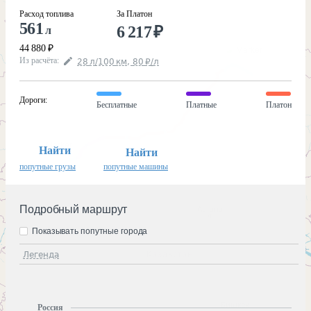
Расход топлива
За Платон
561
6 217
₽
л
44 880
₽
Из расчёта
:
28
л
/100
км
,
80
₽
/
л
Дороги
:
Бесплатные
Платные
Платон
Найти
Найти
попутные грузы
попутные машины
Подробный маршрут
Показывать попутные города
Легенда
Россия