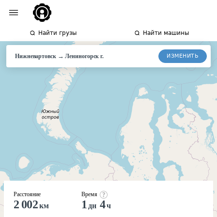
Найти грузы
Найти машины
→
ИЗМЕНИТЬ
Нижневартовск
Лениногорск
г.
Расстояние
Время
2 002
1
4
км
дн
ч