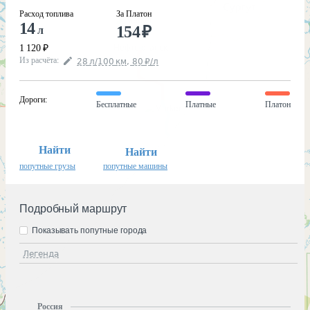
Расход топлива
За Платон
14
154
₽
л
1 120
₽
Из расчёта
:
28
л
/100
км
,
80
₽
/
л
Дороги
:
Бесплатные
Платные
Платон
Найти
Найти
попутные грузы
попутные машины
Подробный маршрут
Показывать попутные города
Легенда
Россия