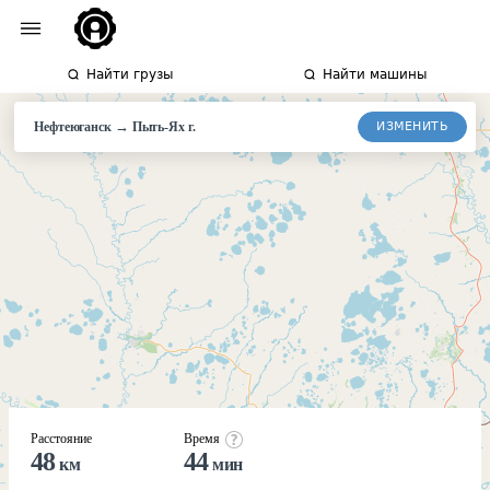
Найти грузы
Найти машины
→
ИЗМЕНИТЬ
Нефтеюганск
Пыть-Ях
г.
Расстояние
Время
48
44
км
мин