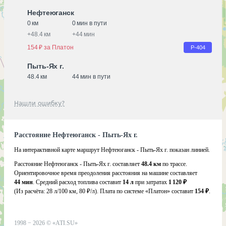
Нефтеюганск
0 км
0 мин в пути
+
48.4 км
+
44 мин
154 ₽ за Платон
Р-404
Пыть-Ях г.
48.4 км
44 мин в пути
Нашли ошибку?
Расстояние Нефтеюганск - Пыть-Ях г.
На интерактивной карте маршрут Нефтеюганск - Пыть-Ях г. показан линией.
Расстояние Нефтеюганск - Пыть-Ях г. составляет
48.4 км
по трассе.
Ориентировочное время преодоления расстояния на машине составляет
44 мин
. Средний расход топлива составит
14 л
при затратах
1 120 ₽
(Из расчёта:
28 л/100 км, 80 ₽/л)
. Плата по системе «Платон» составит
154 ₽
.
1998 −
2026
©
«ATI.SU»