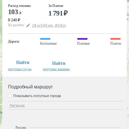
Расход топлива
За Платон
103
1 791
₽
л
8 240
₽
Из расчёта
:
28
л
/100
км
,
80
₽
/
л
Дороги
:
Бесплатные
Платные
Платон
Найти
Найти
попутные грузы
попутные машины
Подробный маршрут
Показывать попутные города
Легенда
Россия