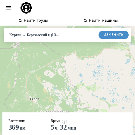
Найти грузы
Найти машины
→
ИЗМЕНИТЬ
Курган
Березовский
г. (Ю...
Расстояние
Время
369
5
32
км
ч
мин