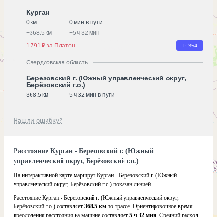
Курган
0 км
0 мин в пути
+
368.5 км
+
5 ч 32 мин
1 791 ₽ за Платон
Р-354
Свердловская область
Березовский г. (Южный управленческий округ,
Берёзовский г.о.)
368.5 км
5 ч 32 мин в пути
Нашли ошибку?
Расстояние Курган - Березовский г. (Южный
управленческий округ, Берёзовский г.о.)
На интерактивной карте маршрут Курган - Березовский г. (Южный
управленческий округ, Берёзовский г.о.) показан линией.
Расстояние Курган - Березовский г. (Южный управленческий округ,
Берёзовский г.о.) составляет
368.5 км
по трассе. Ориентировочное время
преодоления расстояния на машине составляет
5 ч 32 мин
. Средний расход