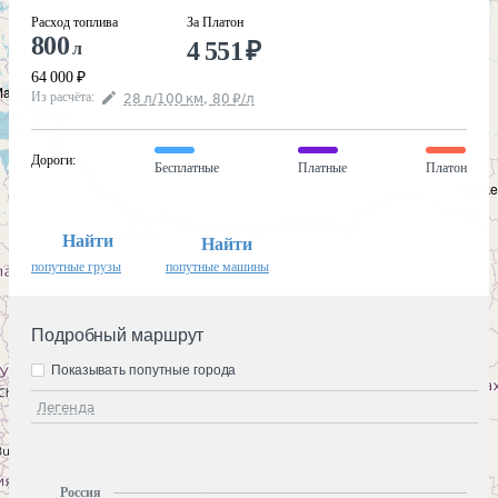
Расход топлива
За Платон
800
4 551
₽
л
64 000
₽
Из расчёта
:
28
л
/100
км
,
80
₽
/
л
Дороги
:
Бесплатные
Платные
Платон
Найти
Найти
попутные грузы
попутные машины
Подробный маршрут
Показывать попутные города
Легенда
Россия