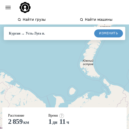
Найти грузы
Найти машины
→
ИЗМЕНИТЬ
Курган
Усть-Луга
п.
Расстояние
Время
2 859
1
11
км
дн
ч