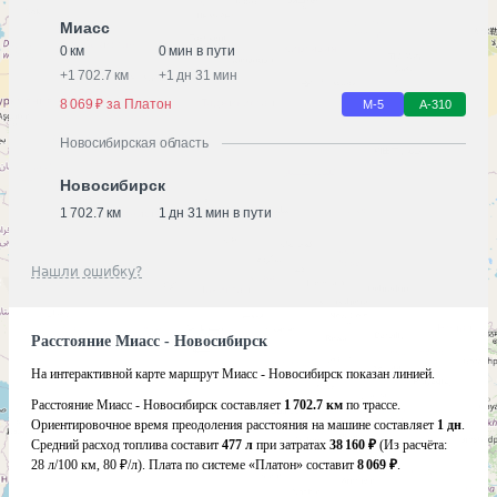
Миасс
0 км
0 мин в пути
+
1 702.7 км
+
1 дн 31 мин
8 069 ₽ за Платон
М-5
А-310
Новосибирская область
Новосибирск
1 702.7 км
1 дн 31 мин в пути
Нашли ошибку?
Расстояние Миасс - Новосибирск
На интерактивной карте маршрут Миасс - Новосибирск показан линией.
Расстояние Миасс - Новосибирск составляет
1 702.7 км
по трассе.
Ориентировочное время преодоления расстояния на машине составляет
1 дн
.
Средний расход топлива составит
477 л
при затратах
38 160 ₽
(Из расчёта:
28 л/100 км, 80 ₽/л)
. Плата по системе «Платон» составит
8 069 ₽
.