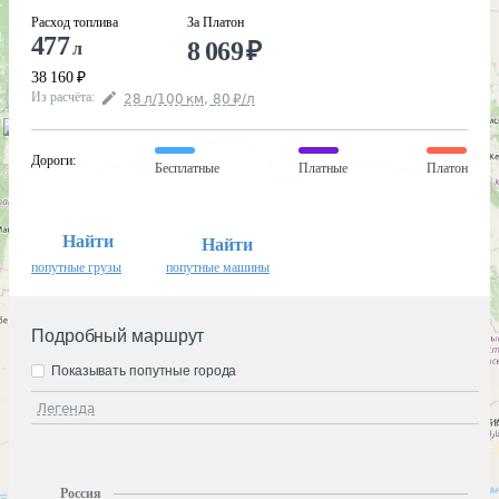
Расход топлива
За Платон
477
8 069
₽
л
38 160
₽
Из расчёта
:
28
л
/100
км
,
80
₽
/
л
Дороги
:
Бесплатные
Платные
Платон
Найти
Найти
попутные грузы
попутные машины
Подробный маршрут
Показывать попутные города
Легенда
Россия