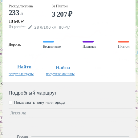
Расход топлива
За Платон
233
3 207
₽
л
18 640
₽
Из расчёта
:
28
л
/100
км
,
80
₽
/
л
Дороги
:
Бесплатные
Платные
Платон
Найти
Найти
попутные грузы
попутные машины
Подробный маршрут
Показывать попутные города
Легенда
Россия