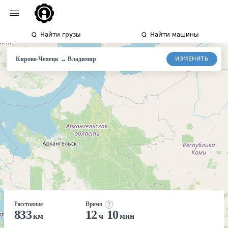
Найти грузы
Найти машины
→
ИЗМЕНИТЬ
Кирово-Чепецк
Владимир
Расстояние
Время
833
12
10
км
ч
мин