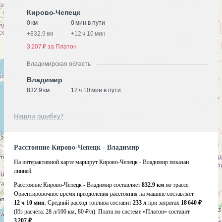
Кирово-Чепецк
0 км
0 мин в пути
+
832.9 км
+
12 ч 10 мин
3 207 ₽ за Платон
Владимирская область
Владимир
832.9 км
12 ч 10 мин в пути
Нашли ошибку?
Расстояние Кирово-Чепецк - Владимир
На интерактивной карте маршрут Кирово-Чепецк - Владимир показан
линией.
Расстояние Кирово-Чепецк - Владимир составляет
832.9 км
по трассе.
Ориентировочное время преодоления расстояния на машине составляет
12 ч 10 мин
. Средний расход топлива составит
233 л
при затратах
18 640 ₽
(Из расчёта:
28 л/100 км, 80 ₽/л)
. Плата по системе «Платон» составит
3 207 ₽
.