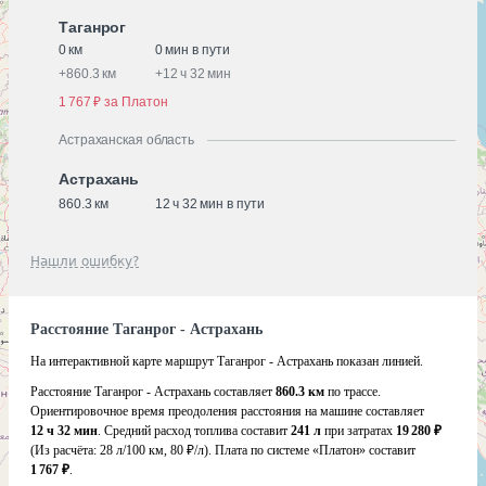
Таганрог
0 км
0 мин в пути
+
860.3 км
+
12 ч 32 мин
1 767 ₽ за Платон
Астраханская область
Астрахань
860.3 км
12 ч 32 мин в пути
Нашли ошибку?
Расстояние Таганрог - Астрахань
На интерактивной карте маршрут Таганрог - Астрахань показан линией.
Расстояние Таганрог - Астрахань составляет
860.3 км
по трассе.
Ориентировочное время преодоления расстояния на машине составляет
12 ч 32 мин
. Средний расход топлива составит
241 л
при затратах
19 280 ₽
(Из расчёта:
28 л/100 км, 80 ₽/л)
. Плата по системе «Платон» составит
1 767 ₽
.