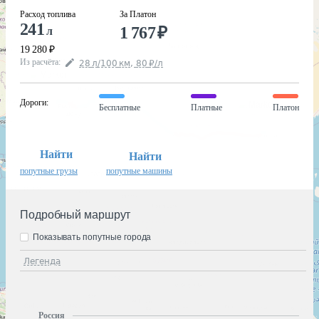
Расход топлива
За Платон
241
1 767
₽
л
19 280
₽
Из расчёта
:
28
л
/100
км
,
80
₽
/
л
Дороги
:
Бесплатные
Платные
Платон
Найти
Найти
попутные грузы
попутные машины
Подробный маршрут
Показывать попутные города
Легенда
Россия