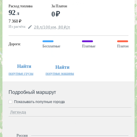
Расход топлива
За Платон
92
0
₽
л
7 360
₽
Из расчёта
:
28
л
/100
км
,
80
₽
/
л
Дороги
:
Бесплатные
Платные
Платон
Найти
Найти
попутные грузы
попутные машины
Подробный маршрут
Показывать попутные города
Легенда
Россия