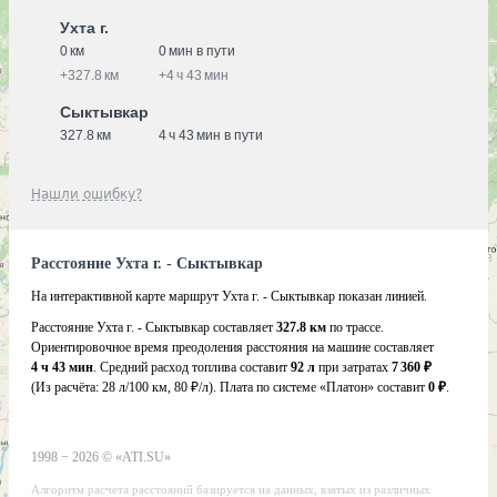
Ухта г.
0 км
0 мин в пути
+
327.8 км
+
4 ч 43 мин
Сыктывкар
327.8 км
4 ч 43 мин в пути
Нашли ошибку?
Расстояние Ухта г. - Сыктывкар
На интерактивной карте маршрут Ухта г. - Сыктывкар показан линией.
Расстояние Ухта г. - Сыктывкар составляет
327.8 км
по трассе.
Ориентировочное время преодоления расстояния на машине составляет
4 ч 43 мин
. Средний расход топлива составит
92 л
при затратах
7 360 ₽
(Из расчёта:
28 л/100 км, 80 ₽/л)
. Плата по системе «Платон» составит
0 ₽
.
1998 −
2026
©
«ATI.SU»
Алгоритм расчета расстояний базируется на данных, взятых из различных