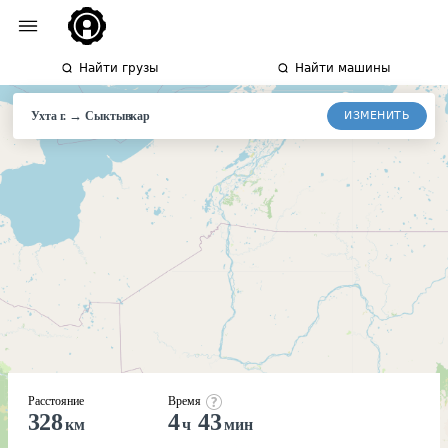
Найти грузы
Найти машины
→
ИЗМЕНИТЬ
Ухта г.
Сыктывкар
Расстояние
Время
328
4
43
км
ч
мин