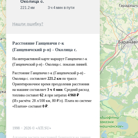
Околица с.
221.2 км
3 ч 4 мин в пути
Нашли ошибку?
Расстояние Ганцевичи г-к
(Ганцевичский р-н) - Околица с.
На интерактивной карте маршрут Ганцевичи г-к
(Ганцевичский р-н) - Околица с. показан линией.
Расстояние Ганцевичи г-к (Ганцевичский р-н) -
Околица с. составляет
221.2 км
по трассе.
Ориентировочное время преодоления расстояния
на машине составляет
3 ч 4 мин
. Средний расход
топлива составит
62 л
при затратах
4 960 ₽
(Из расчёта:
28 л/100 км, 80 ₽/л)
. Плата по системе
«Платон» составит
0 ₽
.
1998 −
2026
©
«ATI.SU»
Алгоритм расчета расстояний базируется на данных,