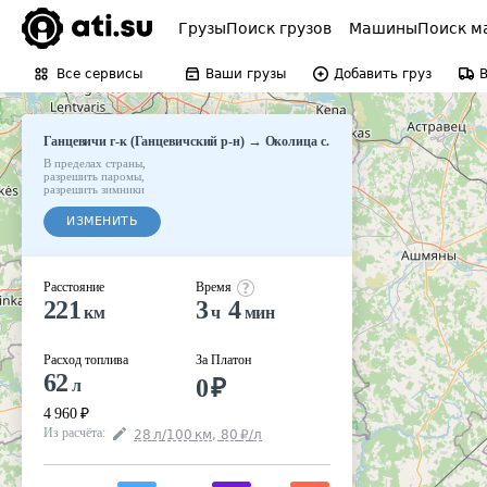
Грузы
Поиск грузов
Машины
Поиск м
Все сервисы
Ваши грузы
Добавить груз
→
Ганцевичи г-к (Ганцевичский р-н)
Околица с.
В пределах страны
,
разрешить паромы
,
разрешить зимники
ИЗМЕНИТЬ
Расстояние
Время
221
3
4
км
ч
мин
Расход топлива
За Платон
62
0
₽
л
4 960
₽
Из расчёта
:
28
л
/100
км
,
80
₽
/
л