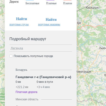
Дороги
:
Бесплатные
Платные
Платон
Найти
Найти
попутные грузы
попутные машины
Подробный маршрут
Легенда
Показывать попутные города
Беларусь
Ганцевичи г-к (Ганцевичский р-н)
0 км
0 мин в пути
+
221.2 км
+
3 ч 4 мин
Платная дорога
Минская область