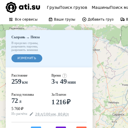
Грузы
Поиск грузов
Машины
Поиск м
Все сервисы
Ваши грузы
Добавить груз
→
Сызрань
Пенза
В пределах страны
,
разрешить паромы
,
разрешить зимники
ИЗМЕНИТЬ
Расстояние
Время
259
3
49
км
ч
мин
Расход топлива
За Платон
72
1 216
₽
л
5 760
₽
Из расчёта
:
28
л
/100
км
,
80
₽
/
л