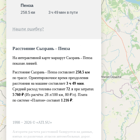
Пенза
258.5 км
3 ч 49 мин в пути
Нашли ошибку?
Расстояние Сызрань - Пенза
На интерактивной карте маршрут Сызрань - Пенза
показан линией.
Расстояние Сызрань - Пенза составляет
258.5 км
по трассе. Ориентировочное время преодоления
расстояния на машине составляет
3 ч 49 мин
.
Средний расход топлива составит
72 л
при затратах
5 760 ₽
(Из расчёта:
28 л/100 км, 80 ₽/л)
. Плата
по системе «Платон» составит
1 216 ₽
.
1998 −
2026
©
«ATI.SU»
Алгоритм расчета расстояний базируется на данных,
взятых из различных атласов автомобильных дорог.