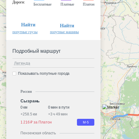
Дороги
:
Бесплатные
Платные
Платон
Найти
Найти
попутные грузы
попутные машины
Подробный маршрут
Легенда
Показывать попутные города
Россия
Сызрань
0 км
0 мин в пути
+
258.5 км
+
3 ч 49 мин
1 216 ₽ за Платон
М-5
Пензенская область