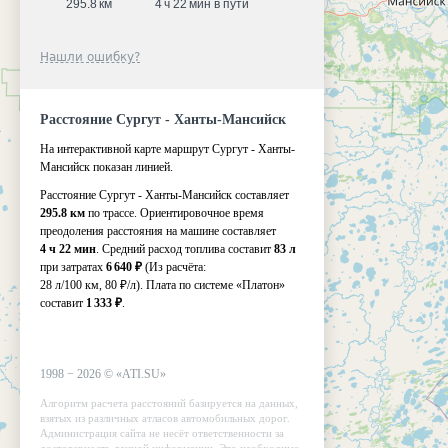
295.8 км
4 ч 22 мин в пути
Нашли ошибку?
Расстояние Сургут - Ханты-Мансийск
На интерактивной карте маршрут Сургут - Ханты-
Мансийск показан линией.
Расстояние Сургут - Ханты-Мансийск составляет
295.8 км
по трассе. Ориентировочное время
преодоления расстояния на машине составляет
4 ч 22 мин
. Средний расход топлива составит
83 л
при затратах
6 640 ₽
(Из расчёта:
28 л/100 км, 80 ₽/л)
. Плата по системе «Платон»
составит
1 333 ₽
.
1998 −
2026
©
«ATI.SU»
Алгоритм расчета расстояний базируется на данных,
взятых из различных атласов автомобильных дорог.
Администрация сайта не несёт ответственности за