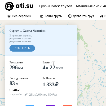
Грузы
Поиск грузов
Машины
Поиск м
Все сервисы
Ваши грузы
Добавить груз
→
Сургут
Ханты-Мансийск
В пределах страны
,
разрешить паромы
,
разрешить зимники
ИЗМЕНИТЬ
Расстояние
Время
296
4
22
км
ч
мин
Расход топлива
За Платон
83
1 333
₽
л
6 640
₽
Из расчёта
:
28
л
/100
км
,
80
₽
/
л