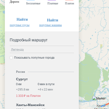
Дороги
:
Бесплатные
Платные
Платон
Найти
Найти
попутные грузы
попутные машины
Подробный маршрут
Легенда
Показывать попутные города
Россия
Сургут
0 км
0 мин в пути
+
295.8 км
+
4 ч 22 мин
1 333 ₽ за Платон
Ханты-Мансийск