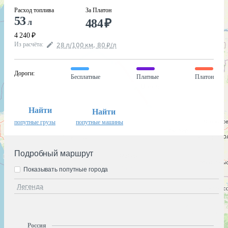
Расход топлива
За Платон
53
484
₽
л
4 240
₽
Из расчёта
:
28
л
/100
км
,
80
₽
/
л
Дороги
:
Бесплатные
Платные
Платон
Найти
Найти
попутные грузы
попутные машины
Подробный маршрут
Показывать попутные города
Легенда
Россия