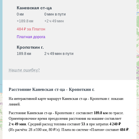
Каневская ст-ца
0 км
0 мин в пути
+
189.8 км
+
2 ч 49 мин
484 ₽ за Платон
Платная дорога
Кропоткин г.
189.8 км
2 ч 49 мин в пути
Нашли ошибку?
Расстояние Каневская ст-ца - Кропоткин г.
На интерактивной карте маршрут Каневская ст-ца - Кропоткин г. показан
линией.
Расстояние Каневская ст-ца - Кропоткин г. составляет
189.8 км
по трассе.
Ориентировочное время преодоления расстояния на машине составляет
2 ч 49 мин
. Средний расход топлива составит
53 л
при затратах
4 240 ₽
(Из расчёта:
28 л/100 км, 80 ₽/л)
. Плата по системе «Платон» составит
484 ₽
.