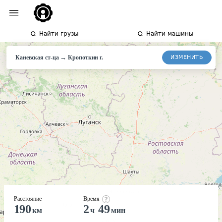
Найти грузы
Найти машины
→
ИЗМЕНИТЬ
Каневская ст-ца
Кропоткин г.
Расстояние
Время
190
2
49
км
ч
мин