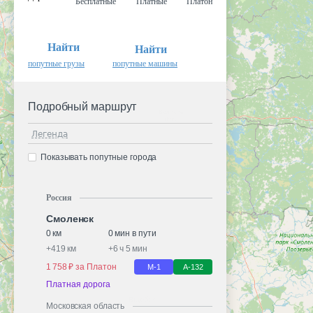
Бесплатные
Платные
Платон
Найти
Найти
попутные грузы
попутные машины
Подробный маршрут
Легенда
Показывать попутные города
Россия
Смоленск
0 км
0 мин в пути
+
419 км
+
6 ч 5 мин
1 758 ₽ за Платон
М-1
А-132
Платная дорога
Московская область