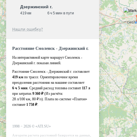
Дзержинский г.
419 км
6 ч 5 мин в пути
Нашли ошибку?
Расстояние Смоленск - Дзержинский г.
На интерактивной карте маршрут Смоленск -
Дзержинский г. показан линией.
Расстояние Смоленск - Дзержинский г. составляет
419 км
по трассе. Ориентировочное время
преодоления расстояния на машине составляет
6 ч 5 мин
. Средний расход топлива составит
117 л
при затратах
9 360 ₽
(Из расчёта:
28 л/100 км, 80 ₽/л)
. Плата по системе «Платон»
составит
1 758 ₽
.
1998 −
2026
©
«ATI.SU»
Алгоритм расчета расстояний базируется на данных,