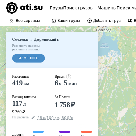
Грузы
Поиск грузов
Машины
Поиск м
Все сервисы
Ваши грузы
Добавить груз
→
Смоленск
Дзержинский г.
Разрешить паромы
,
разрешить зимники
ИЗМЕНИТЬ
Расстояние
Время
419
6
5
км
ч
мин
Расход топлива
За Платон
117
1 758
₽
л
9 360
₽
Из расчёта
:
28
л
/100
км
,
80
₽
/
л
Дороги
: