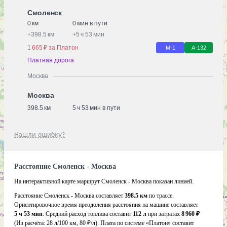
Смоленск
0 км
0 мин в пути
+
398.5 км
+
5 ч 53 мин
1 665 ₽ за Платон
М-1
А-132
Платная дорога
Москва
Москва
398.5 км
5 ч 53 мин в пути
Нашли ошибку?
Расстояние Смоленск - Москва
На интерактивной карте маршрут Смоленск - Москва показан линией.
Расстояние Смоленск - Москва составляет
398.5 км
по трассе.
Ориентировочное время преодоления расстояния на машине составляет
5 ч 53 мин
. Средний расход топлива составит
112 л
при затратах
8 960 ₽
(Из расчёта:
28 л/100 км, 80 ₽/л)
. Плата по системе «Платон» составит