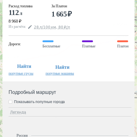
Расход топлива
За Платон
112
1 665
₽
л
8 960
₽
Из расчёта
:
28
л
/100
км
,
80
₽
/
л
Дороги
:
Бесплатные
Платные
Платон
Найти
Найти
попутные грузы
попутные машины
Подробный маршрут
Показывать попутные города
Легенда
Россия