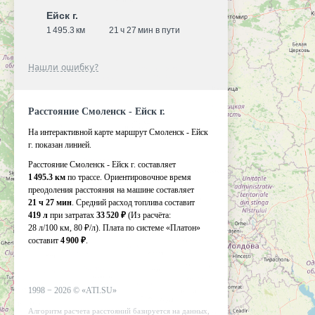
Ейск г.
1 495.3 км
21 ч 27 мин в пути
Нашли ошибку?
Расстояние Смоленск - Ейск г.
На интерактивной карте маршрут Смоленск - Ейск
г. показан линией.
Расстояние Смоленск - Ейск г. составляет
1 495.3 км
по трассе. Ориентировочное время
преодоления расстояния на машине составляет
21 ч 27 мин
. Средний расход топлива составит
419 л
при затратах
33 520 ₽
(Из расчёта:
28 л/100 км, 80 ₽/л)
. Плата по системе «Платон»
составит
4 900 ₽
.
1998 −
2026
©
«ATI.SU»
Алгоритм расчета расстояний базируется на данных,