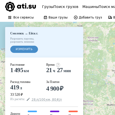
Грузы
Поиск грузов
Машины
Поиск м
Все сервисы
Ваши грузы
Добавить груз
→
Смоленск
Ейск г.
Разрешить паромы
,
разрешить зимники
ИЗМЕНИТЬ
Расстояние
Время
1 495
21
27
км
ч
мин
Расход топлива
За Платон
419
4 900
₽
л
33 520
₽
Из расчёта
:
28
л
/100
км
,
80
₽
/
л
Дороги
: