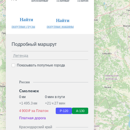
Бесплатные
Платные
Платон
Найти
Найти
попутные грузы
попутные машины
Подробный маршрут
Легенда
Показывать попутные города
Россия
Смоленск
0 км
0 мин в пути
+
1 495.3 км
+
21 ч 27 мин
4 900 ₽ за Платон
Р-120
А-130
Платная дорога
Краснодарский край