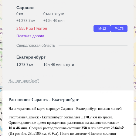
Саранск
0 км
0 мин в пути
+
1 278.7 км
+
16 ч 46 мин
2 555 ₽ за Платон
М-12
Р-178
Платная дорога
Свердловская область
Екатеринбург
1 278.7 км
16 ч 46 мин в пути
Нашли ошибку?
Расстояние Саранск - Екатеринбург
На интерактивной карте маршрут Саранск - Екатеринбург показан линией.
Расстояние Саранск - Екатеринбург составляет
1 278.7 км
по трассе.
Ориентировочное время преодоления расстояния на машине составляет
16 ч 46 мин
. Средний расход топлива составит
358 л
при затратах
28 640 ₽
(Из расчёта:
28 л/100 км, 80 ₽/л)
. Плата по системе «Платон» составит