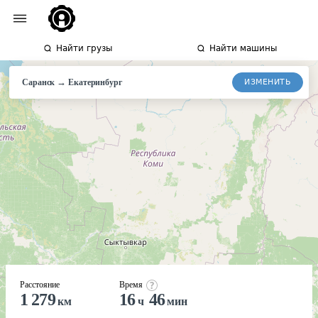
Найти грузы
Найти машины
→
ИЗМЕНИТЬ
Саранск
Екатеринбург
Расстояние
Время
1 279
16
46
км
ч
мин