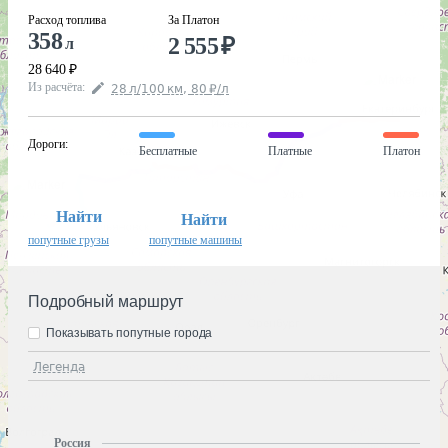
Расход топлива
За Платон
358
2 555
₽
л
28 640
₽
Из расчёта
:
28
л
/100
км
,
80
₽
/
л
Дороги
:
Бесплатные
Платные
Платон
Найти
Найти
попутные грузы
попутные машины
Подробный маршрут
Показывать попутные города
Легенда
Россия