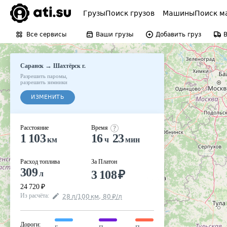
Грузы
Поиск грузов
Машины
Поиск м
Все сервисы
Ваши грузы
Добавить груз
→
Саранск
Шахтёрск г.
Разрешить паромы
,
разрешить зимники
ИЗМЕНИТЬ
Расстояние
Время
1 103
16
23
км
ч
мин
Расход топлива
За Платон
309
3 108
₽
л
24 720
₽
Из расчёта
:
28
л
/100
км
,
80
₽
/
л
Дороги
: