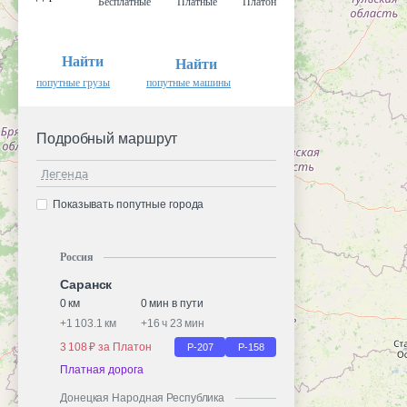
Бесплатные
Платные
Платон
Найти
Найти
попутные грузы
попутные машины
Подробный маршрут
Легенда
Показывать попутные города
Россия
Саранск
0 км
0 мин в пути
+
1 103.1 км
+
16 ч 23 мин
3 108 ₽ за Платон
Р-207
Р-158
Платная дорога
Донецкая Народная Республика