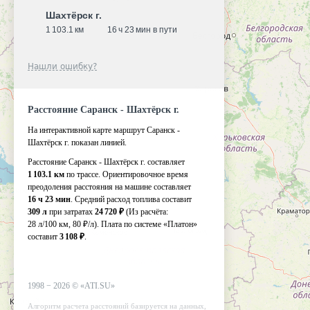
Шахтёрск г.
1 103.1 км
16 ч 23 мин в пути
Нашли ошибку?
Расстояние Саранск - Шахтёрск г.
На интерактивной карте маршрут Саранск -
Шахтёрск г. показан линией.
Расстояние Саранск - Шахтёрск г. составляет
1 103.1 км
по трассе. Ориентировочное время
преодоления расстояния на машине составляет
16 ч 23 мин
. Средний расход топлива составит
309 л
при затратах
24 720 ₽
(Из расчёта:
28 л/100 км, 80 ₽/л)
. Плата по системе «Платон»
составит
3 108 ₽
.
1998 −
2026
©
«ATI.SU»
Алгоритм расчета расстояний базируется на данных,