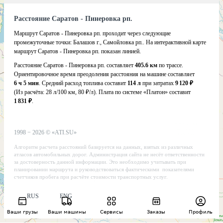
Расстояние Саратов - Пинеровка рп.
Маршрут Саратов - Пинеровка рп. проходит через следующие
промежуточные точки:
Балашов г.
,
Самойловка рп.
.
На интерактивной карте
маршрут Саратов - Пинеровка рп. показан линией.
Расстояние Саратов - Пинеровка рп. составляет
405.6 км
по трассе.
Ориентировочное время преодоления расстояния на машине составляет
6 ч 5 мин
. Средний расход топлива составит
114 л
при затратах
9 120 ₽
(Из расчёта:
28 л/100 км, 80 ₽/л)
. Плата по системе «Платон» составит
1 831 ₽
.
1998 −
2026
©
«ATI.SU»
Алгоритм расчета расстояний базируется на данных, взятых из различных
атласов автомобильных дорог. Администрация сайта не несёт ответственности
за достоверность данной информации. Это необходимо учитывать при
планировании маршрута и руководствоваться фактическими показателями
счетчиков пробега при расчёте стоимости транспортных услуг.
RUS
ENG
Ваши грузы
Ваши машины
Сервисы
Заказы
Профиль