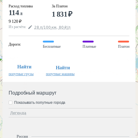
Расход топлива
За Платон
114
1 831
₽
л
9 120
₽
Из расчёта
:
28
л
/100
км
,
80
₽
/
л
Дороги
:
Бесплатные
Платные
Платон
Найти
Найти
попутные грузы
попутные машины
Подробный маршрут
Показывать попутные города
Легенда
Россия