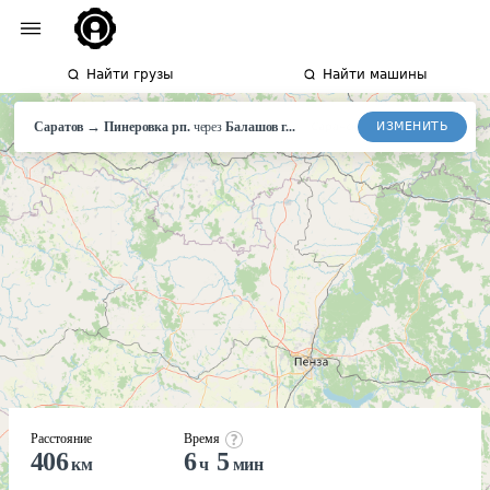
Найти грузы
Найти машины
→
ИЗМЕНИТЬ
Саратов
Пинеровка
рп.
через
Балашов г...
Расстояние
Время
406
6
5
км
ч
мин