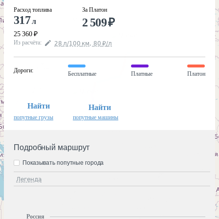
Расход топлива
За Платон
317
2 509
₽
л
25 360
₽
Из расчёта
:
28
л
/100
км
,
80
₽
/
л
Дороги
:
Бесплатные
Платные
Платон
Найти
Найти
попутные грузы
попутные машины
Подробный маршрут
Показывать попутные города
Легенда
Россия