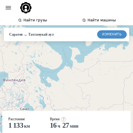
Найти грузы
Найти машины
→
ИЗМЕНИТЬ
Саратов
Тахтамукай
аул
Расстояние
Время
1 133
16
27
км
ч
мин