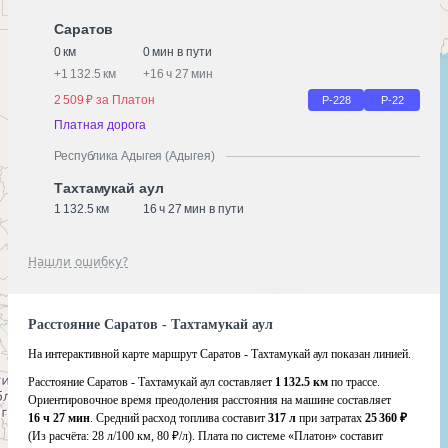
Саратов
0 км
0 мин в пути
+
1 132.5 км
+
16 ч 27 мин
2 509 ₽ за Платон
Р-228
Р-22
Платная дорога
Республика Адыгея (Адыгея)
Тахтамукай аул
1 132.5 км
16 ч 27 мин в пути
Нашли ошибку?
Расстояние Саратов - Тахтамукай аул
На интерактивной карте маршрут Саратов - Тахтамукай аул показан линией.
Расстояние Саратов - Тахтамукай аул составляет
1 132.5 км
по трассе.
Ориентировочное время преодоления расстояния на машине составляет
16 ч 27 мин
. Средний расход топлива составит
317 л
при затратах
25 360 ₽
(Из расчёта:
28 л/100 км, 80 ₽/л)
. Плата по системе «Платон» составит