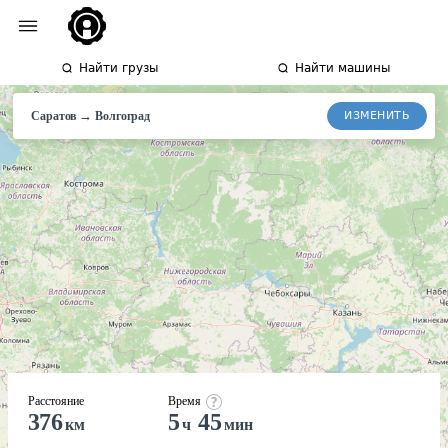
Найти грузы
Найти машины
→
ИЗМЕНИТЬ
Саратов
Волгоград
Расстояние
Время
376
5
45
км
ч
мин