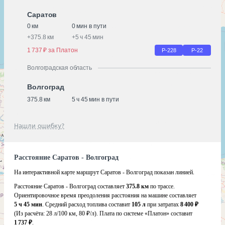
Саратов
0 км
0 мин в пути
+
375.8 км
+
5 ч 45 мин
1 737 ₽ за Платон
Р-228
Р-22
Волгоградская область
Волгоград
375.8 км
5 ч 45 мин в пути
Нашли ошибку?
Расстояние Саратов - Волгоград
На интерактивной карте маршрут Саратов - Волгоград показан линией.
Расстояние Саратов - Волгоград составляет
375.8 км
по трассе.
Ориентировочное время преодоления расстояния на машине составляет
5 ч 45 мин
. Средний расход топлива составит
105 л
при затратах
8 400 ₽
(Из расчёта:
28 л/100 км, 80 ₽/л)
. Плата по системе «Платон» составит
1 737 ₽
.