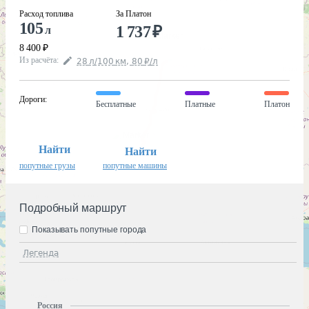
Расход топлива
За Платон
105
1 737
₽
л
8 400
₽
Из расчёта
:
28
л
/100
км
,
80
₽
/
л
Дороги
:
Бесплатные
Платные
Платон
Найти
Найти
попутные грузы
попутные машины
Подробный маршрут
Показывать попутные города
Легенда
Россия