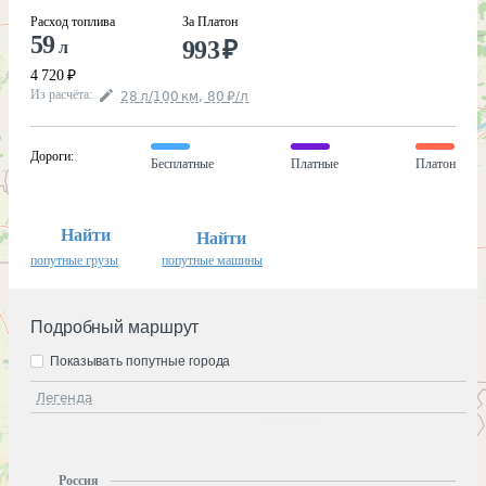
Расход топлива
За Платон
59
993
₽
л
4 720
₽
Из расчёта
:
28
л
/100
км
,
80
₽
/
л
Дороги
:
Бесплатные
Платные
Платон
Найти
Найти
попутные грузы
попутные машины
Подробный маршрут
Показывать попутные города
Легенда
Россия