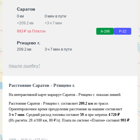
Саратов
0 км
0 мин в пути
+
209.2 км
+
3 ч 7 мин
993 ₽ за Платон
А-298
Р-22
Ртищево г.
209.2 км
3 ч 7 мин в пути
Нашли ошибку?
Расстояние Саратов - Ртищево г.
На интерактивной карте маршрут Саратов - Ртищево г. показан линией.
Расстояние Саратов - Ртищево г. составляет
209.2 км
по трассе.
Ориентировочное время преодоления расстояния на машине составляет
3 ч 7 мин
. Средний расход топлива составит
59 л
при затратах
4 720 ₽
(Из расчёта:
28 л/100 км, 80 ₽/л)
. Плата по системе «Платон» составит
993 ₽
.