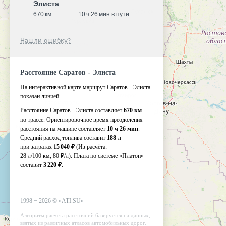
Элиста
670 км
10 ч 26 мин в пути
Нашли ошибку?
Расстояние Саратов - Элиста
На интерактивной карте маршрут Саратов - Элиста
показан линией.
Расстояние Саратов - Элиста составляет
670 км
по трассе. Ориентировочное время преодоления
расстояния на машине составляет
10 ч 26 мин
.
Средний расход топлива составит
188 л
при затратах
15 040 ₽
(Из расчёта:
28 л/100 км, 80 ₽/л)
. Плата по системе «Платон»
составит
3 220 ₽
.
1998 −
2026
©
«ATI.SU»
Алгоритм расчета расстояний базируется на данных,
взятых из различных атласов автомобильных дорог.