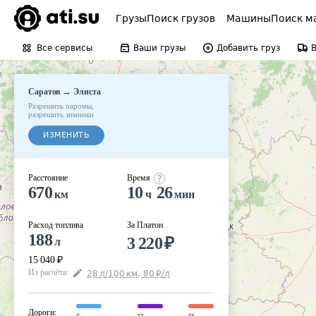
Грузы
Поиск грузов
Машины
Поиск м
Все сервисы
Ваши грузы
Добавить груз
→
Саратов
Элиста
Разрешить паромы
,
разрешить зимники
ИЗМЕНИТЬ
Расстояние
Время
670
10
26
км
ч
мин
Расход топлива
За Платон
188
3 220
₽
л
15 040
₽
Из расчёта
:
28
л
/100
км
,
80
₽
/
л
Дороги
: