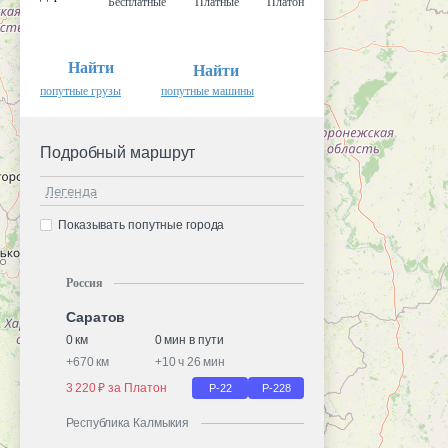
Бесплатные
Платные
Платон
Найти
Найти
попутные грузы
попутные машины
Подробный маршрут
Легенда
Показывать попутные города
Россия
Саратов
0 км
0 мин в пути
+
670 км
+
10 ч 26 мин
3 220 ₽ за Платон
Р-22
Р-228
Республика Калмыкия