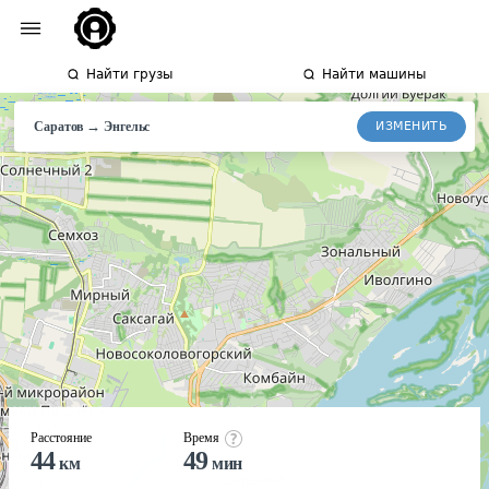
Найти грузы
Найти машины
→
ИЗМЕНИТЬ
Саратов
Энгельс
Расстояние
Время
44
49
км
мин