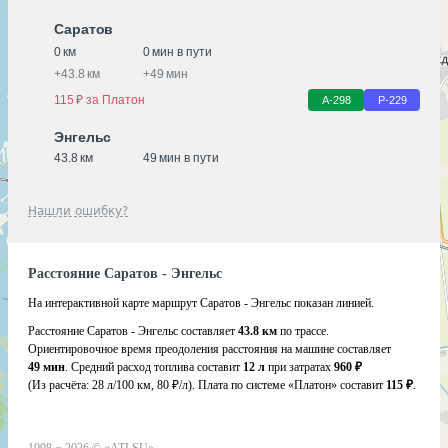
Саратов
0 км
0 мин в пути
+
43.8 км
+
49 мин
115 ₽ за Платон
А-298
Р-229
Энгельс
43.8 км
49 мин в пути
Нашли ошибку?
Расстояние Саратов - Энгельс
На интерактивной карте маршрут Саратов - Энгельс показан линией.
Расстояние Саратов - Энгельс составляет
43.8 км
по трассе.
Ориентировочное время преодоления расстояния на машине составляет
49 мин
. Средний расход топлива составит
12 л
при затратах
960 ₽
(Из расчёта:
28 л/100 км, 80 ₽/л)
. Плата по системе «Платон» составит
115 ₽
.