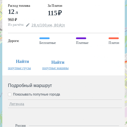
Расход топлива
За Платон
12
115
₽
л
960
₽
Из расчёта
:
28
л
/100
км
,
80
₽
/
л
Дороги
:
Бесплатные
Платные
Платон
Найти
Найти
попутные грузы
попутные машины
Подробный маршрут
Показывать попутные города
Легенда
Россия