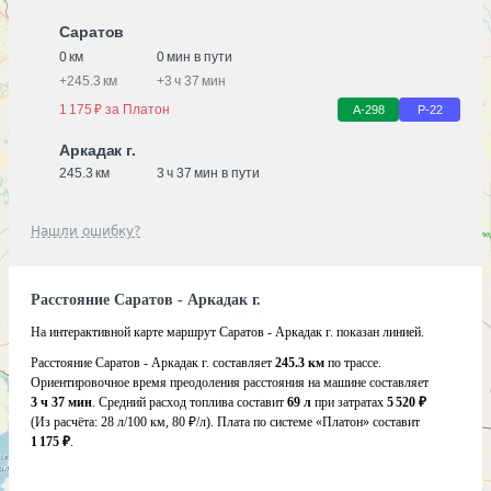
Саратов
0 км
0 мин в пути
+
245.3 км
+
3 ч 37 мин
1 175 ₽ за Платон
А-298
Р-22
Аркадак г.
245.3 км
3 ч 37 мин в пути
Нашли ошибку?
Расстояние Саратов - Аркадак г.
На интерактивной карте маршрут Саратов - Аркадак г. показан линией.
Расстояние Саратов - Аркадак г. составляет
245.3 км
по трассе.
Ориентировочное время преодоления расстояния на машине составляет
3 ч 37 мин
. Средний расход топлива составит
69 л
при затратах
5 520 ₽
(Из расчёта:
28 л/100 км, 80 ₽/л)
. Плата по системе «Платон» составит
1 175 ₽
.