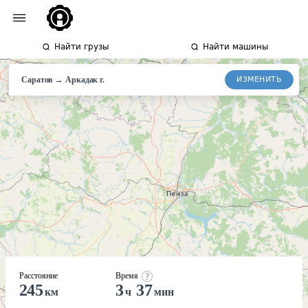
Найти грузы
Найти машины
→
ИЗМЕНИТЬ
Саратов
Аркадак
г.
Расстояние
Время
245
3
37
км
ч
мин