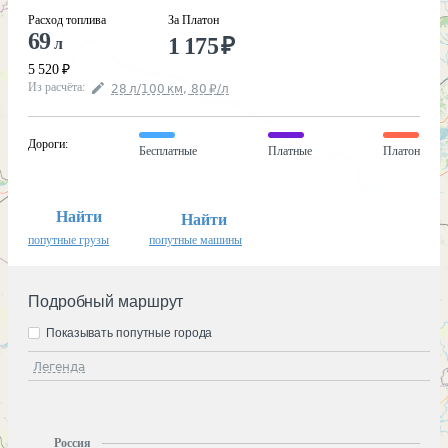
Расход топлива
За Платон
69
1 175
₽
л
5 520
₽
Из расчёта
:
28
л
/100
км
,
80
₽
/
л
Дороги
:
Бесплатные
Платные
Платон
Найти
Найти
попутные грузы
попутные машины
Подробный маршрут
Показывать попутные города
Легенда
Россия