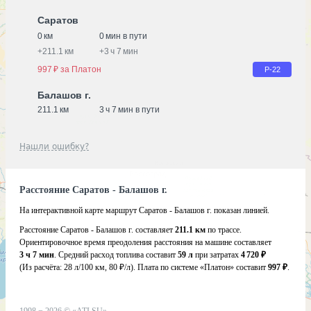
Саратов
0 км
0 мин в пути
+
211.1 км
+
3 ч 7 мин
997 ₽ за Платон
Р-22
Балашов г.
211.1 км
3 ч 7 мин в пути
Нашли ошибку?
Расстояние Саратов - Балашов г.
На интерактивной карте маршрут Саратов - Балашов г. показан линией.
Расстояние Саратов - Балашов г. составляет
211.1 км
по трассе.
Ориентировочное время преодоления расстояния на машине составляет
3 ч 7 мин
. Средний расход топлива составит
59 л
при затратах
4 720 ₽
(Из расчёта:
28 л/100 км, 80 ₽/л)
. Плата по системе «Платон» составит
997 ₽
.