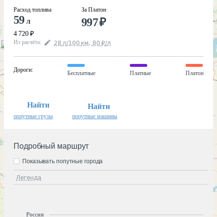
Расход топлива
За Платон
59
997
₽
л
4 720
₽
Из расчёта
:
28
л
/100
км
,
80
₽
/
л
Дороги
:
Бесплатные
Платные
Платон
Найти
Найти
попутные грузы
попутные машины
Подробный маршрут
Показывать попутные города
Легенда
Россия