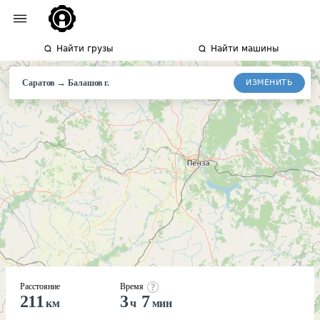
Найти грузы
Найти машины
→
ИЗМЕНИТЬ
Саратов
Балашов
г.
Расстояние
Время
211
3
7
км
ч
мин