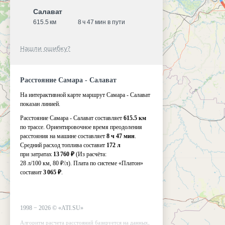
Салават
615.5 км
8 ч 47 мин в пути
Нашли ошибку?
Расстояние Самара - Салават
На интерактивной карте маршрут Самара - Салават
показан линией.
Расстояние Самара - Салават составляет
615.5 км
по трассе. Ориентировочное время преодоления
расстояния на машине составляет
8 ч 47 мин
.
Средний расход топлива составит
172 л
при затратах
13 760 ₽
(Из расчёта:
28 л/100 км, 80 ₽/л)
. Плата по системе «Платон»
составит
3 065 ₽
.
1998 −
2026
©
«ATI.SU»
Алгоритм расчета расстояний базируется на данных,