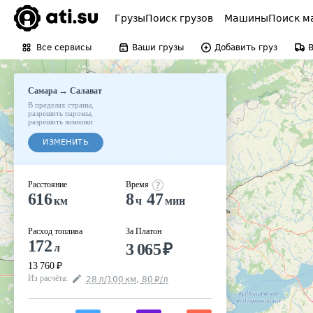
Грузы
Поиск грузов
Машины
Поиск м
Все сервисы
Ваши грузы
Добавить груз
→
Самара
Салават
В пределах страны
,
разрешить паромы
,
разрешить зимники
ИЗМЕНИТЬ
Расстояние
Время
616
8
47
км
ч
мин
Расход топлива
За Платон
172
3 065
₽
л
13 760
₽
Из расчёта
:
28
л
/100
км
,
80
₽
/
л