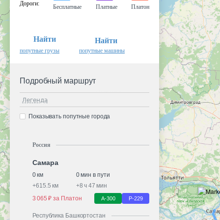
Дороги
:
Бесплатные
Платные
Платон
Найти
Найти
попутные грузы
попутные машины
Подробный маршрут
Легенда
Показывать попутные города
Россия
Самара
0 км
0 мин в пути
+
615.5 км
+
8 ч 47 мин
3 065 ₽ за Платон
А-300
Р-229
Республика Башкортостан