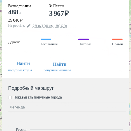
Расход топлива
За Платон
488
3 967
₽
л
39 040
₽
Из расчёта
:
28
л
/100
км
,
80
₽
/
л
Дороги
:
Бесплатные
Платные
Платон
Найти
Найти
попутные грузы
попутные машины
Подробный маршрут
Показывать попутные города
Легенда
Россия