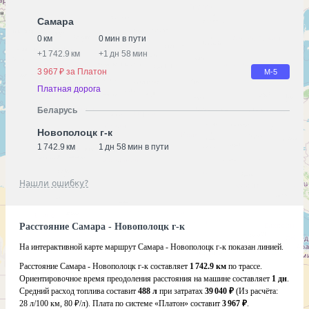
Самара
0 км
0 мин в пути
+
1 742.9 км
+
1 дн 58 мин
3 967 ₽ за Платон
М-5
Платная дорога
Беларусь
Новополоцк г-к
1 742.9 км
1 дн 58 мин в пути
Нашли ошибку?
Расстояние Самара - Новополоцк г-к
На интерактивной карте маршрут Самара - Новополоцк г-к показан линией.
Расстояние Самара - Новополоцк г-к составляет
1 742.9 км
по трассе.
Ориентировочное время преодоления расстояния на машине составляет
1 дн
.
Средний расход топлива составит
488 л
при затратах
39 040 ₽
(Из расчёта:
28 л/100 км, 80 ₽/л)
. Плата по системе «Платон» составит
3 967 ₽
.