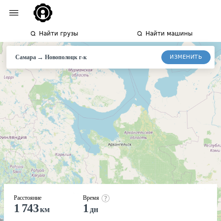
Найти грузы
Найти машины
→
ИЗМЕНИТЬ
Самара
Новополоцк
г-к
Расстояние
Время
1 743
1
км
дн