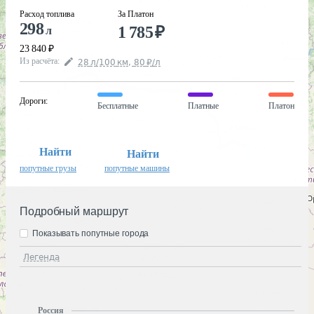
Расход топлива
За Платон
298
1 785
₽
л
23 840
₽
Из расчёта
:
28
л
/100
км
,
80
₽
/
л
Дороги
:
Бесплатные
Платные
Платон
Найти
Найти
попутные грузы
попутные машины
Подробный маршрут
Показывать попутные города
Легенда
Россия