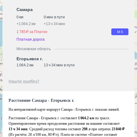
Самара
0 км
0 мин в пути
+
1 064.2 км
+
13 ч 34 мин
1 785 ₽ за Платон
М-5
Платная дорога
Московская область
Егорьевск г.
1 064.2 км
13 ч 34 мин в пути
Нашли ошибку?
Расстояние Самара - Егорьевск г.
На интерактивной карте маршрут Самара - Егорьевск г. показан линией.
Расстояние Самара - Егорьевск г. составляет
1 064.2 км
по трассе.
Ориентировочное время преодоления расстояния на машине составляет
13 ч 34 мин
. Средний расход топлива составит
298 л
при затратах
23 840 ₽
(Из расчёта:
28 л/100 км, 80 ₽/л)
. Плата по системе «Платон» составит