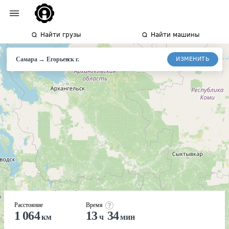
Найти грузы
Найти машины
→
ИЗМЕНИТЬ
Самара
Егорьевск
г.
Расстояние
Время
1 064
13
34
км
ч
мин