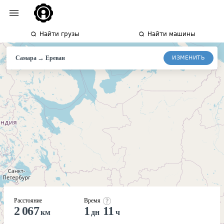
Найти грузы
Найти машины
→
ИЗМЕНИТЬ
Самара
Ереван
Расстояние
Время
2 067
1
11
км
дн
ч