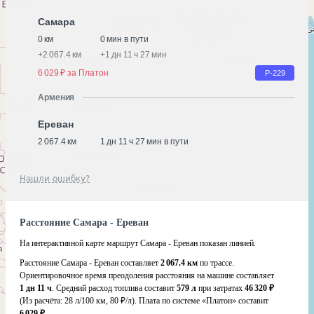
Самара
0 км
0 мин в пути
+
2 067.4 км
+
1 дн 11 ч 27 мин
6 029 ₽ за Платон
Р-229
Армения
Ереван
2 067.4 км
1 дн 11 ч 27 мин в пути
Нашли ошибку?
Расстояние Самара - Ереван
На интерактивной карте маршрут Самара - Ереван показан линией.
Расстояние Самара - Ереван составляет
2 067.4 км
по трассе.
Ориентировочное время преодоления расстояния на машине составляет
1 дн 11 ч
. Средний расход топлива составит
579 л
при затратах
46 320 ₽
(Из расчёта:
28 л/100 км, 80 ₽/л)
. Плата по системе «Платон» составит
6 029 ₽
.