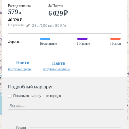
Расход топлива
За Платон
579
6 029
₽
л
46 320
₽
Из расчёта
:
28
л
/100
км
,
80
₽
/
л
Дороги
:
Бесплатные
Платные
Платон
Найти
Найти
попутные грузы
попутные машины
Подробный маршрут
Показывать попутные города
Легенда
Россия