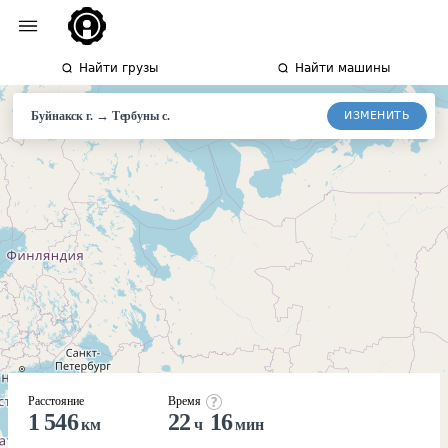
Найти грузы
Найти машины
→
ИЗМЕНИТЬ
Буйнакск г.
Тербуны
с.
Расстояние
Время
1 546
22
16
км
ч
мин