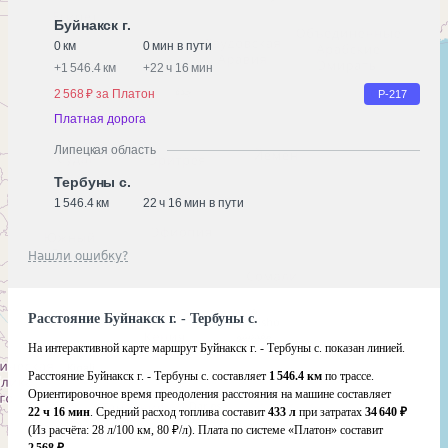
Буйнакск г.
0 км
0 мин в пути
+
1 546.4 км
+
22 ч 16 мин
2 568 ₽ за Платон
Р-217
Платная дорога
Липецкая область
Тербуны с.
1 546.4 км
22 ч 16 мин в пути
Нашли ошибку?
Расстояние Буйнакск г. - Тербуны с.
На интерактивной карте маршрут Буйнакск г. - Тербуны с. показан линией.
Расстояние Буйнакск г. - Тербуны с. составляет
1 546.4 км
по трассе.
Ориентировочное время преодоления расстояния на машине составляет
22 ч 16 мин
. Средний расход топлива составит
433 л
при затратах
34 640 ₽
(Из расчёта:
28 л/100 км, 80 ₽/л)
. Плата по системе «Платон» составит