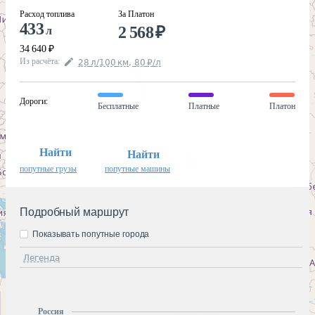
Расход топлива
За Платон
433
2 568
₽
л
34 640
₽
Из расчёта
:
28
л
/100
км
,
80
₽
/
л
Дороги
:
Бесплатные
Платные
Платон
Найти
Найти
попутные грузы
попутные машины
Подробный маршрут
Показывать попутные города
Легенда
Россия