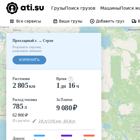
Грузы
Поиск грузов
Машины
Поиск м
Все сервисы
Ваши грузы
Добавить груз
→
Прохладный г.
Серов
Разрешить паромы
,
разрешить зимники
ИЗМЕНИТЬ
Расстояние
Время
2 805
1
16
км
дн
ч
Расход топлива
За Платон
785
9 080
₽
л
62 800
₽
Из расчёта
:
28
л
/100
км
,
80
₽
/
л
Дороги
: