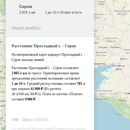
Серов
2 805.1 км
1 дн 16 ч 34 мин в пути
Нашли ошибку?
Расстояние Прохладный г. - Серов
На интерактивной карте маршрут Прохладный г. -
Серов показан линией.
Расстояние Прохладный г. - Серов составляет
2 805.1 км
по трассе. Ориентировочное время
преодоления расстояния на машине составляет
1 дн 16 ч
. Средний расход топлива составит
785 л
при затратах
62 800 ₽
(Из расчёта:
28 л/100 км, 80 ₽/л)
. Плата по системе «Платон»
составит
9 080 ₽
.
1998 −
2026
©
«ATI.SU»
Алгоритм расчета расстояний базируется на данных,