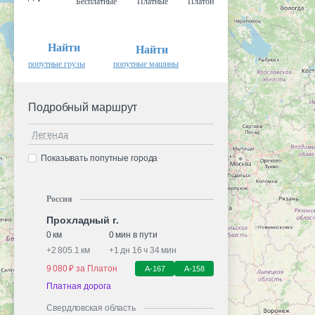
Бесплатные
Платные
Платон
Найти
Найти
попутные грузы
попутные машины
Подробный маршрут
Легенда
Показывать попутные города
Россия
Прохладный г.
0 км
0 мин в пути
+
2 805.1 км
+
1 дн 16 ч 34 мин
9 080 ₽ за Платон
А-167
А-158
Платная дорога
Свердловская область