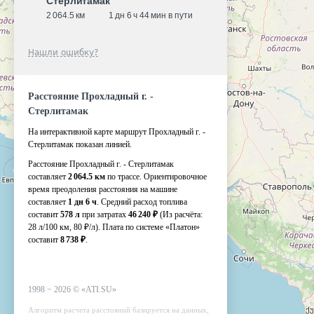
Стерлитамак
2 064.5 км
1 дн 6 ч 44 мин в пути
Нашли ошибку?
Расстояние Прохладный г. -
Стерлитамак
На интерактивной карте маршрут Прохладный г. -
Стерлитамак показан линией.
Расстояние Прохладный г. - Стерлитамак
составляет
2 064.5 км
по трассе. Ориентировочное
время преодоления расстояния на машине
составляет
1 дн 6 ч
. Средний расход топлива
составит
578 л
при затратах
46 240 ₽
(Из расчёта:
28 л/100 км, 80 ₽/л)
. Плата по системе «Платон»
составит
8 738 ₽
.
1998 −
2026
©
«ATI.SU»
Алгоритм расчета расстояний базируется на данных,