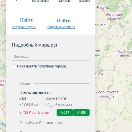
Бесплатные
Платные
Платон
Найти
Найти
попутные грузы
попутные машины
Подробный маршрут
Легенда
Показывать попутные города
Россия
Прохладный г.
0 км
0 мин в пути
+
2 064.5 км
+
1 дн 6 ч 44 мин
8 738 ₽ за Платон
А-167
А-158
Республика Башкортостан