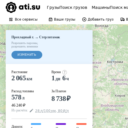
Грузы
Поиск грузов
Машины
Поиск м
Все сервисы
Ваши грузы
Добавить груз
→
Прохладный г.
Стерлитамак
Разрешить паромы
,
разрешить зимники
ИЗМЕНИТЬ
Расстояние
Время
2 065
1
6
км
дн
ч
Расход топлива
За Платон
578
8 738
₽
л
46 240
₽
Из расчёта
:
28
л
/100
км
,
80
₽
/
л
Дороги
: