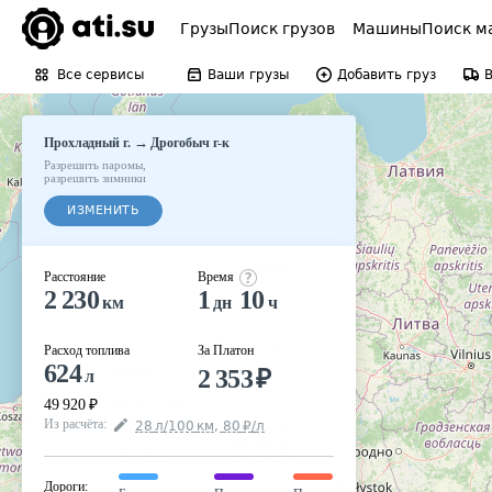
Грузы
Поиск грузов
Машины
Поиск м
Все сервисы
Ваши грузы
Добавить груз
→
Прохладный г.
Дрогобыч г-к
Разрешить паромы
,
разрешить зимники
ИЗМЕНИТЬ
Расстояние
Время
2 230
1
10
км
дн
ч
Расход топлива
За Платон
624
2 353
₽
л
49 920
₽
Из расчёта
:
28
л
/100
км
,
80
₽
/
л
Дороги
: