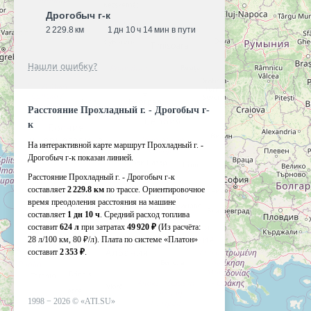
Дрогобыч г-к
2 229.8 км
1 дн 10 ч 14 мин в пути
Нашли ошибку?
Расстояние Прохладный г. - Дрогобыч г-
к
На интерактивной карте маршрут Прохладный г. -
Дрогобыч г-к показан линией.
Расстояние Прохладный г. - Дрогобыч г-к
составляет
2 229.8 км
по трассе. Ориентировочное
время преодоления расстояния на машине
составляет
1 дн 10 ч
. Средний расход топлива
составит
624 л
при затратах
49 920 ₽
(Из расчёта:
28 л/100 км, 80 ₽/л)
. Плата по системе «Платон»
составит
2 353 ₽
.
1998 −
2026
©
«ATI.SU»