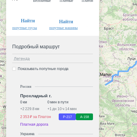
Бесплатные
Платные
Платон
Найти
Найти
попутные грузы
попутные машины
Подробный маршрут
Легенда
Показывать попутные города
Россия
Прохладный г.
0 км
0 мин в пути
+
2 229.8 км
+
1 дн 10 ч 14 мин
2 353 ₽ за Платон
Р-217
А-158
Платная дорога
Украина