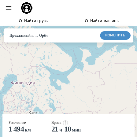
Найти грузы
Найти машины
→
ИЗМЕНИТЬ
Прохладный г.
Орёл
Расстояние
Время
1 494
21
10
км
ч
мин