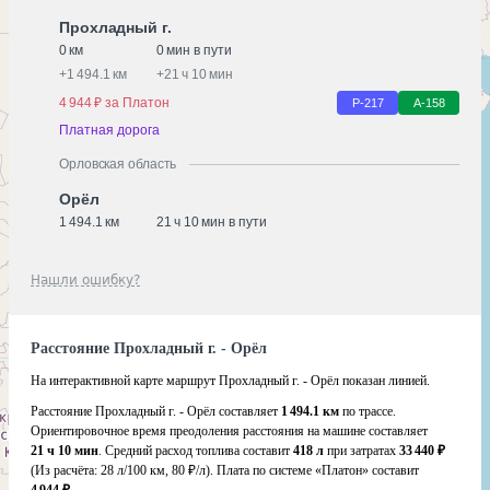
Прохладный г.
0 км
0 мин в пути
+
1 494.1 км
+
21 ч 10 мин
4 944 ₽ за Платон
Р-217
А-158
Платная дорога
Орловская область
Орёл
1 494.1 км
21 ч 10 мин в пути
Нашли ошибку?
Расстояние Прохладный г. - Орёл
На интерактивной карте маршрут Прохладный г. - Орёл показан линией.
Расстояние Прохладный г. - Орёл составляет
1 494.1 км
по трассе.
Ориентировочное время преодоления расстояния на машине составляет
21 ч 10 мин
. Средний расход топлива составит
418 л
при затратах
33 440 ₽
(Из расчёта:
28 л/100 км, 80 ₽/л)
. Плата по системе «Платон» составит