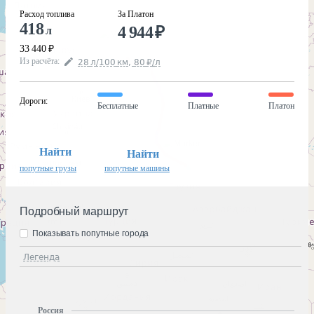
Расход топлива
За Платон
418
4 944
₽
л
33 440
₽
Из расчёта
:
28
л
/100
км
,
80
₽
/
л
Дороги
:
Бесплатные
Платные
Платон
Найти
Найти
попутные грузы
попутные машины
Подробный маршрут
Показывать попутные города
Легенда
Россия