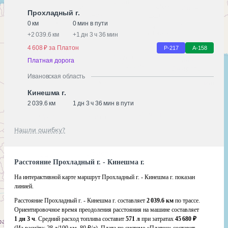
Прохладный г.
0 км
0 мин в пути
+
2 039.6 км
+
1 дн 3 ч 36 мин
4 608 ₽ за Платон
Р-217
А-158
Платная дорога
Ивановская область
Кинешма г.
2 039.6 км
1 дн 3 ч 36 мин в пути
Нашли ошибку?
Расстояние Прохладный г. - Кинешма г.
На интерактивной карте маршрут Прохладный г. - Кинешма г. показан
линией.
Расстояние Прохладный г. - Кинешма г. составляет
2 039.6 км
по трассе.
Ориентировочное время преодоления расстояния на машине составляет
1 дн 3 ч
. Средний расход топлива составит
571 л
при затратах
45 680 ₽