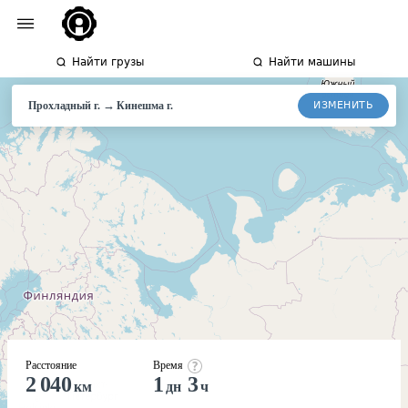
Найти грузы
Найти машины
→
ИЗМЕНИТЬ
Прохладный г.
Кинешма
г.
Расстояние
Время
2 040
1
3
км
дн
ч