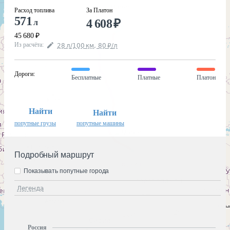
Расход топлива
За Платон
571
4 608
₽
л
45 680
₽
Из расчёта
:
28
л
/100
км
,
80
₽
/
л
Дороги
:
Бесплатные
Платные
Платон
Найти
Найти
попутные грузы
попутные машины
Подробный маршрут
Показывать попутные города
Легенда
Россия