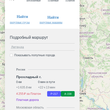
Бесплатные
Платные
Платон
Найти
Найти
попутные грузы
попутные машины
Подробный маршрут
Легенда
Показывать попутные города
Россия
Прохладный г.
0 км
0 мин в пути
+
1 635.8 км
+
22 ч 13 мин
4 255 ₽ за Платон
Р-217
А-158
Платная дорога
Московская область