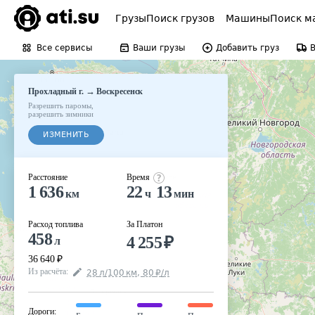
Грузы
Поиск грузов
Машины
Поиск м
Все сервисы
Ваши грузы
Добавить груз
→
Прохладный г.
Воскресенск
Разрешить паромы
,
разрешить зимники
ИЗМЕНИТЬ
Расстояние
Время
1 636
22
13
км
ч
мин
Расход топлива
За Платон
458
4 255
₽
л
36 640
₽
Из расчёта
:
28
л
/100
км
,
80
₽
/
л
Дороги
: