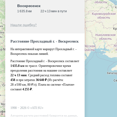
Воскресенск
1 635.8 км
22 ч 13 мин в пути
Нашли ошибку?
Расстояние Прохладный г. - Воскресенск
На интерактивной карте маршрут Прохладный г. -
Воскресенск показан линией.
Расстояние Прохладный г. - Воскресенск составляет
1 635.8 км
по трассе. Ориентировочное время
преодоления расстояния на машине составляет
22 ч 13 мин
. Средний расход топлива составит
458 л
при затратах
36 640 ₽
(Из расчёта:
28 л/100 км, 80 ₽/л)
. Плата по системе «Платон»
составит
4 255 ₽
.
1998 −
2026
©
«ATI.SU»
Алгоритм расчета расстояний базируется на данных,