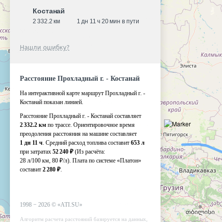
Костанай
2 332.2 км
1 дн 11 ч 20 мин в пути
Нашли ошибку?
Расстояние Прохладный г. - Костанай
На интерактивной карте маршрут Прохладный г. -
Костанай показан линией.
Расстояние Прохладный г. - Костанай составляет
2 332.2 км
по трассе. Ориентировочное время
преодоления расстояния на машине составляет
1 дн 11 ч
. Средний расход топлива составит
653 л
при затратах
52 240 ₽
(Из расчёта:
28 л/100 км, 80 ₽/л)
. Плата по системе «Платон»
составит
2 280 ₽
.
1998 −
2026
©
«ATI.SU»
Алгоритм расчета расстояний базируется на данных,