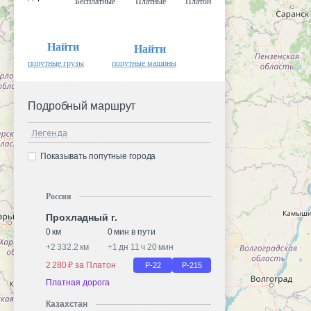
Бесплатные
Платные
Платон
Найти
Найти
попутные грузы
попутные машины
Подробный маршрут
Легенда
Показывать попутные города
Россия
Прохладный г.
0 км
0 мин в пути
+
2 332.2 км
+
1 дн 11 ч 20 мин
2 280 ₽ за Платон
Р-22
Р-215
Платная дорога
Казахстан