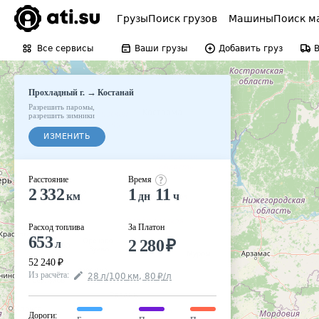
Грузы
Поиск грузов
Машины
Поиск м
Все сервисы
Ваши грузы
Добавить груз
→
Прохладный г.
Костанай
Разрешить паромы
,
разрешить зимники
ИЗМЕНИТЬ
Расстояние
Время
2 332
1
11
км
дн
ч
Расход топлива
За Платон
653
2 280
₽
л
52 240
₽
Из расчёта
:
28
л
/100
км
,
80
₽
/
л
Дороги
: