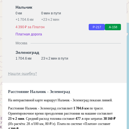
Нальчик
0 км
0 мин в пути
+
1 704.6 км
+
23 ч 2 мин
4 390 ₽ за Платон
Р-217
А-158
Платная дорога
Москва
Зеленоград
1 704.6 км
23 ч 2 мин в пути
Нашли ошибку?
Расстояние Нальчик - Зеленоград
На интерактивной карте маршрут Нальчик - Зеленоград показан линией.
Расстояние Нальчик - Зеленоград составляет
1 704.6 км
по трассе.
Ориентировочное время преодоления расстояния на машине составляет
23 ч 2 мин
. Средний расход топлива составит
477 л
при затратах
38 160 ₽
(Из расчёта:
28 л/100 км, 80 ₽/л)
. Плата по системе «Платон» составит