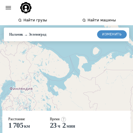
Найти грузы
Найти машины
→
ИЗМЕНИТЬ
Нальчик
Зеленоград
Расстояние
Время
1 705
23
2
км
ч
мин