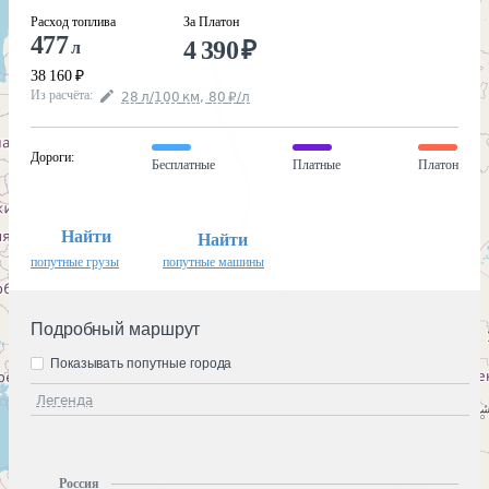
Расход топлива
За Платон
477
4 390
₽
л
38 160
₽
Из расчёта
:
28
л
/100
км
,
80
₽
/
л
Дороги
:
Бесплатные
Платные
Платон
Найти
Найти
попутные грузы
попутные машины
Подробный маршрут
Показывать попутные города
Легенда
Россия