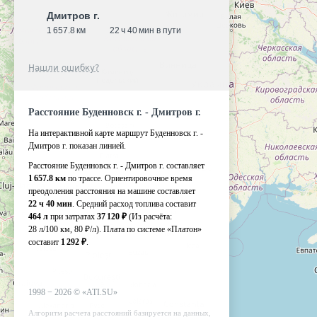
Дмитров г.
1 657.8 км
22 ч 40 мин в пути
Нашли ошибку?
Расстояние Буденновск г. - Дмитров г.
На интерактивной карте маршрут Буденновск г. -
Дмитров г. показан линией.
Расстояние Буденновск г. - Дмитров г. составляет
1 657.8 км
по трассе. Ориентировочное время
преодоления расстояния на машине составляет
22 ч 40 мин
. Средний расход топлива составит
464 л
при затратах
37 120 ₽
(Из расчёта:
28 л/100 км, 80 ₽/л)
. Плата по системе «Платон»
составит
1 292 ₽
.
1998 −
2026
©
«ATI.SU»
Алгоритм расчета расстояний базируется на данных,