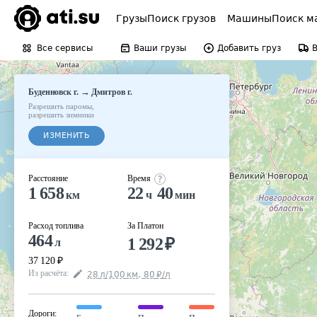
Грузы
Поиск грузов
Машины
Поиск м
Все сервисы
Ваши грузы
Добавить груз
→
Буденновск г.
Дмитров г.
Разрешить паромы
,
разрешить зимники
ИЗМЕНИТЬ
Расстояние
Время
1 658
22
40
км
ч
мин
Расход топлива
За Платон
464
1 292
₽
л
37 120
₽
Из расчёта
:
28
л
/100
км
,
80
₽
/
л
Дороги
: