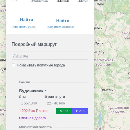
Бесплатные
Платные
Платон
Найти
Найти
попутные грузы
попутные машины
Подробный маршрут
Легенда
Показывать попутные города
Россия
Буденновск г.
0 км
0 мин в пути
+
1 657.8 км
+
22 ч 40 мин
1 292 ₽ за Платон
А-167
Р-216
Платная дорога
Московская область