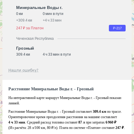
Минеральные Воды г.
0 км
0 мин в пути
+
309.4 км
+
4 ч 33 мин
247 ₽ за Платон
Р-217
Чеченская Республика
Грозный
309.4 км
4 ч 33 мин в пути
Нашли ошибку?
Расстояние Минеральные Воды г. - Грозный
На интерактивной карте маршрут Минеральные Воды г. - Грозный показан
линией.
Расстояние Минеральные Воды г. - Грозный составляет
309.4 км
по трассе.
Ориентировочное время преодоления расстояния на машине составляет
4 ч 33 мин
. Средний расход топлива составит
87 л
при затратах
6 960 ₽
(Из расчёта:
28 л/100 км, 80 ₽/л)
. Плата по системе «Платон» составит
247 ₽
.