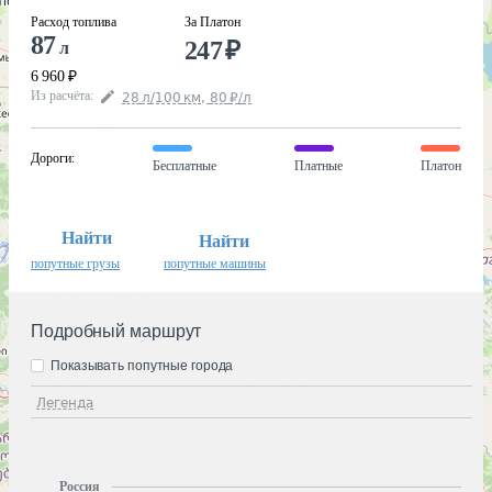
Расход топлива
За Платон
87
247
₽
л
6 960
₽
Из расчёта
:
28
л
/100
км
,
80
₽
/
л
Дороги
:
Бесплатные
Платные
Платон
Найти
Найти
попутные грузы
попутные машины
Подробный маршрут
Показывать попутные города
Легенда
Россия