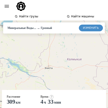
Найти грузы
Найти машины
→
ИЗМЕНИТЬ
Минеральные Воды ...
Грозный
Расстояние
Время
309
4
33
км
ч
мин