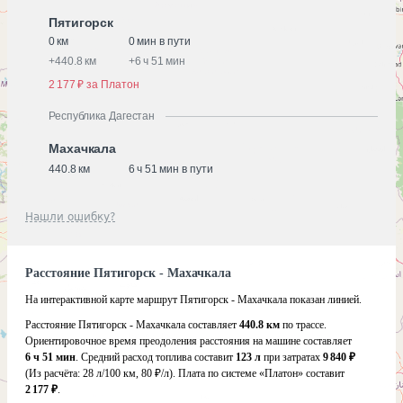
Пятигорск
0 км
0 мин в пути
+
440.8 км
+
6 ч 51 мин
2 177 ₽ за Платон
Республика Дагестан
Махачкала
440.8 км
6 ч 51 мин в пути
Нашли ошибку?
Расстояние Пятигорск - Махачкала
На интерактивной карте маршрут Пятигорск - Махачкала показан линией.
Расстояние Пятигорск - Махачкала составляет
440.8 км
по трассе.
Ориентировочное время преодоления расстояния на машине составляет
6 ч 51 мин
. Средний расход топлива составит
123 л
при затратах
9 840 ₽
(Из расчёта:
28 л/100 км, 80 ₽/л)
. Плата по системе «Платон» составит
2 177 ₽
.