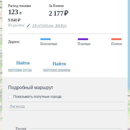
Расход топлива
За Платон
123
2 177
₽
л
9 840
₽
Из расчёта
:
28
л
/100
км
,
80
₽
/
л
Дороги
:
Бесплатные
Платные
Платон
Найти
Найти
попутные грузы
попутные машины
Подробный маршрут
Показывать попутные города
Легенда
Россия